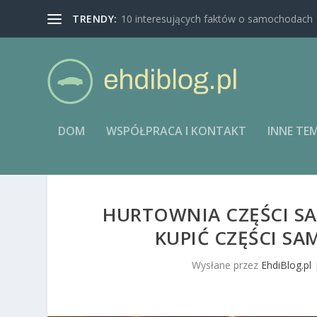
TRENDY:
10 interesujących faktów o samochodach
DOM
WSPÓŁPRACA I KONTAKT
INNE TE
HURTOWNIA CZĘŚCI S
KUPIĆ CZĘŚCI 
Wysłane przez
EhdiBlog.pl