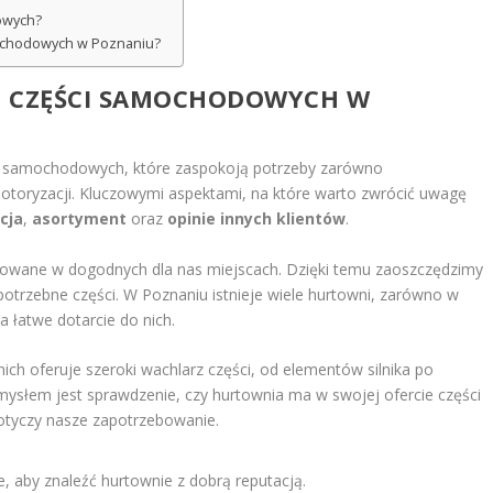
owych?
mochodowych w Poznaniu?
E CZĘŚCI SAMOCHODOWYCH W
i samochodowych, które zaspokoją potrzeby zarówno
otoryzacji. Kluczowymi aspektami, na które warto zwrócić uwagę
acja
,
asortyment
oraz
opinie innych klientów
.
izowane w dogodnych dla nas miejscach. Dzięki temu zaoszczędzimy
potrzebne części. W Poznaniu istnieje wiele hurtowni, zarówno w
a łatwe dotarcie do nich.
nich oferuje szeroki wachlarz części, od elementów silnika po
mysłem jest sprawdzenie, czy hurtownia ma w swojej ofercie części
dotyczy nasze zapotrzebowanie.
e, aby znaleźć hurtownie z dobrą reputacją.