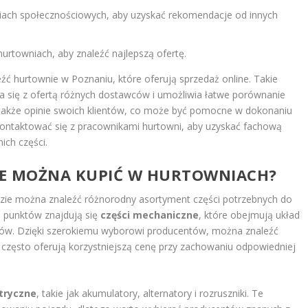
iach społecznościowych, aby uzyskać rekomendacje od innych
urtowniach, aby znaleźć najlepszą ofertę.
źć hurtownie w Poznaniu, które oferują sprzedaż online. Takie
a się z ofertą różnych dostawców i umożliwia łatwe porównanie
 także opinie swoich klientów, co może być pomocne w dokonaniu
ontaktować się z pracownikami hurtowni, aby uzyskać fachową
ch części.
WE MOŻNA KUPIĆ W HURTOWNIACH?
zie można znaleźć różnorodny asortyment części potrzebnych do
h punktów znajdują się
części mechaniczne
, które obejmują układ
iegów. Dzięki szerokiemu wyborowi producentów, można znaleźć
re często oferują korzystniejszą cenę przy zachowaniu odpowiedniej
ktryczne
, takie jak akumulatory, alternatory i rozruszniki. Te