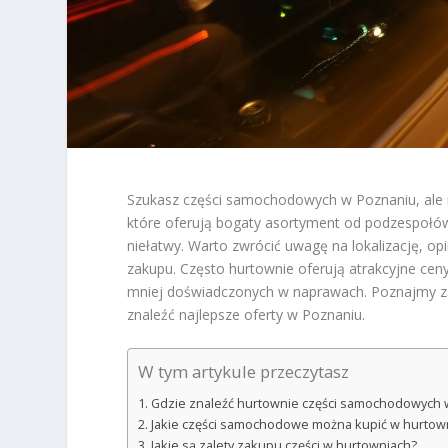
Szukasz części samochodowych w Poznaniu, ale nie
które oferują bogaty asortyment od podzespołó
niełatwy. Warto zwrócić uwagę na lokalizację, op
zakupu. Często hurtownie oferują atrakcyjne ce
mniej doświadczonych w naprawach. Poznajmy zat
znaleźć najlepsze oferty w Poznaniu.
W tym artykule przeczytasz
Gdzie znaleźć hurtownie części samochodowych 
Jakie części samochodowe można kupić w hurtow
Jakie są zalety zakupu części w hurtowniach?