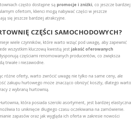
rtowniach często dostępne są
promocje i zniżki
, co jeszcze bardziej
ularnym ofertom, klienci mogą nabywać części w jeszcze
ją się jeszcze bardziej atrakcyjne.
URTOWNIĘ CZĘŚCI SAMOCHODOWYCH?
nieje wiele czynników, które warto wziąć pod uwagę, aby zapewnić
zede wszystkim kluczową kwestią jest
jakość oferowanych
re dysponują częściami renomowanych producentów, co zwiększa
ą trwałe i niezawodne.
c różne oferty, warto zwrócić uwagę nie tylko na same ceny, ale
wość zakupu hurtowego może znacząco obniżyć koszty, dlatego wart
racy z wybraną hurtownią.
urtownia, która posiada szeroki asortyment, jest bardziej elastyczn
możliwia to uniknięcie długiego czasu oczekiwania na zamówienie.
łnianie zapasów oraz jak wygląda ich oferta w zakresie nowości