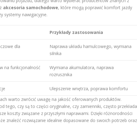
owaniu pojazdu, dlatego warto wybierać producentów znanych z
eż
akcesoria samochodowe
, które mogą poprawić komfort jazdy
czy systemy nawigacyjne.
Przykłady zastosowania
uczowe dla
Naprawa układu hamulcowego, wymiana
silnika
yw na funkcjonalność
Wymiana akumulatora, naprawa
rozrusznika
cje
Ulepszenie wnętrza, poprawa komfortu
ach warto zwrócić uwagę na jakość oferowanych produktów.
 tego, czy są to części oryginalne, czy zamienniki, często przekład
ze koszty związane z przyszłymi naprawami. Dzięki różnorodności
oże znaleźć rozwiązanie idealnie dopasowane do swoich potrzeb ora