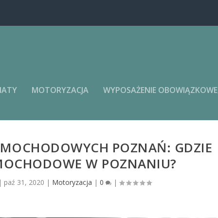
MATY
MOTORYZACJA
WYPOSAŻENIE OBOWIĄZKOWE, 
AMOCHODOWYCH POZNAŃ: GDZIE
SAMOCHODOWE W POZNANIU?
|
paź 31, 2020
|
Motoryzacja
|
0
|