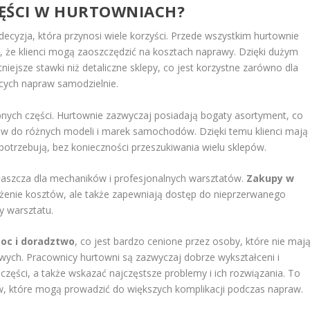
ZĘŚCI W HURTOWNIACH?
cyzja, która przynosi wiele korzyści. Przede wszystkim hurtownie
a, że klienci mogą zaoszczędzić na kosztach naprawy. Dzięki dużym
jsze stawki niż detaliczne sklepy, co jest korzystne zarówno dla
cych napraw samodzielnie.
nych części. Hurtownie zazwyczaj posiadają bogaty asortyment, co
w do różnych modeli i marek samochodów. Dzięki temu klienci mają
potrzebują, bez konieczności przeszukiwania wielu sklepów.
łaszcza dla mechaników i profesjonalnych warsztatów.
Zakupy w
iżenie kosztów, ale także zapewniają dostęp do nieprzerwanego
cy warsztatu.
oc i doradztwo
, co jest bardzo cenione przez osoby, które nie maj
h. Pracownicy hurtowni są zazwyczaj dobrze wykształceni i
części, a także wskazać najczęstsze problemy i ich rozwiązania. To
ów, które mogą prowadzić do większych komplikacji podczas napraw.