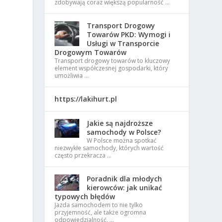
zdobywają coraz większą popularność …
Transport Drogowy
Towarów PKD: Wymogi i
Usługi w Transporcie
Drogowym Towarów
Transport drogowy towarów to kluczowy
element współczesnej gospodarki, który
umożliwia …
https://lakihurt.pl
Jakie są najdroższe
samochody w Polsce?
W Polsce można spotkać
niezwykłe samochody, których wartość
często przekracza …
Poradnik dla młodych
kierowców: jak unikać
typowych błędów
Jazda samochodem to nie tylko
przyjemność, ale także ogromna
odpowiedzialność, …