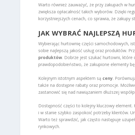
Warto również zauważyć, że przy zakupach w hu
zwiększa opłacalność takich wyborów. Dzięki reg
korzystniejszych cenach, co sprawia, że zakupy sta
JAK WYBRAĆ NAJLEPSZĄ H
Wybierając hurtownię części samochodowych, ist
sobie najlepszą jakość usług oraz produktów. Pr
produktów
. Dobrze jest szukać hurtowni, któ
prawdopodobieństwo, że zakupione elementy będ
Kolejnym istotnym aspektem są
ceny
. Porównują
także na dostępne rabaty oraz promocje. Możli
zastanowić się nad nawiązaniem dłuższej współp
Dostępność części to kolejny kluczowy element. H
i w stanie szybko zaspokoić potrzeby klientów. U
Warto też sprawdzić, jak często następuje uzupe
rynkowych.