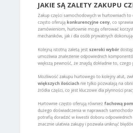
JAKIE SĄ ZALETY ZAKUPU C
Zakup części samochodowych w hurtowniach to de
często oferują
konkurencyjne ceny
, co sprawi
zamówieniom, hurtownie mogą oferować korzystnie
mechaników, jak i dla osób prywatnych dokonują
Kolejną istotną zaletą jest
szeroki wybór
dostęp
umożliwia znalezienie odpowiednich komponentó
większą pewność, że znajdą dokładnie to, czego 
Możliwość zakupu hurtowego to kolejny atut, zw
większych ilościach
nie tylko pozwalają na obn
źródła części, co jest kluczowe dla płynności pra
Hurtownie często oferują również
fachową pom
dużego doświadczenia w naprawach samochodowyc
potrafią doradzić w kwestii doboru odpowiednich 
znacznie ułatwia zakupy i pozwala uniknąć błęd