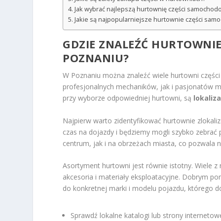
Jak wybrać najlepszą hurtownię części samochod
Jakie są najpopularniejsze hurtownie części sa
GDZIE ZNALEŹĆ HURTOWNI
POZNANIU?
W Poznaniu można znaleźć wiele hurtowni częśc
profesjonalnych mechaników, jak i pasjonatów m
przy wyborze odpowiedniej hurtowni, są
lokaliz
Najpierw warto zidentyfikować hurtownie zlokal
czas na dojazdy i będziemy mogli szybko zebrać 
centrum, jak i na obrzeżach miasta, co pozwala n
Asortyment hurtowni jest równie istotny. Wiele z 
akcesoria i materiały eksploatacyjne. Dobrym po
do konkretnej marki i modelu pojazdu, którego 
Sprawdź lokalne katalogi lub strony internetow