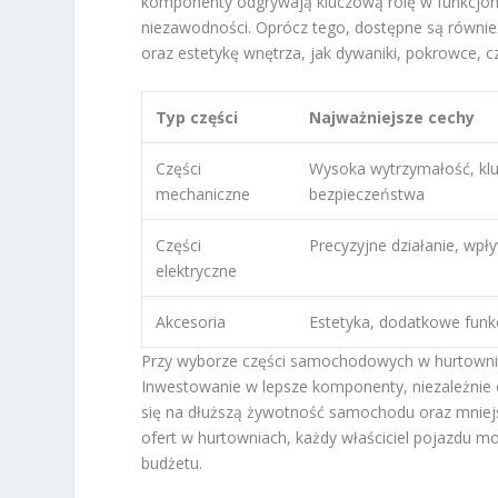
komponenty odgrywają kluczową rolę w funkcjon
niezawodności. Oprócz tego, dostępne są równi
oraz estetykę wnętrza, jak dywaniki, pokrowce, 
Typ części
Najważniejsze cechy
Części
Wysoka wytrzymałość, kl
mechaniczne
bezpieczeństwa
Części
Precyzyjne działanie, wpł
elektryczne
Akcesoria
Estetyka, dodatkowe funk
Przy wyborze części samochodowych w hurtowni
Inwestowanie w lepsze komponenty, niezależnie od
się na dłuższą żywotność samochodu oraz mniejs
ofert w hurtowniach, każdy właściciel pojazdu m
budżetu.