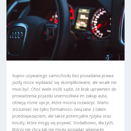
Kupno używanego samochodu bez posiadania prawa
jazdy może wydawać się skomplikowane, ale wcale nie
musi być. Choć wiele osób sądzi, że brak uprawnień do
prowadzenia pojazdu uniemożliwia im zakup auta,
istnieją różne opcje, które można rozważyć. Warto
zrozumieć nie tylko formalności związane z takim
przedsięwzięciem, ale także potencjalne ryzyka oraz
koszty, które mogą się pojawić. Dodatkowo, dla tych,
którzy nie chcą lub nie mogą posiadać własnego