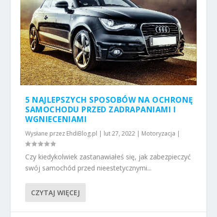
5 NAJLEPSZYCH SPOSOBÓW NA OCHRONĘ
SAMOCHODU PRZED ZADRAPANIAMI I
WGNIECENIAMI
Wysłane przez
EhdiBlog.pl
|
lut 27, 2022
|
Motoryzacja
|
Czy kiedykolwiek zastanawiałeś się, jak zabezpieczyć
swój samochód przed nieestetycznymi...
CZYTAJ WIĘCEJ