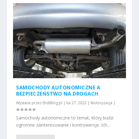
SAMOCHODY AUTONOMICZNE A
BEZPIECZEŃSTWO NA DROGACH
Wysłane przez
EhdiBlog.pl
|
lut 27, 2022
|
Motoryzacja
|
Samochody autonomiczne to temat, który budzi
ogromne zainteresowanie i kontrowersje. Ich...