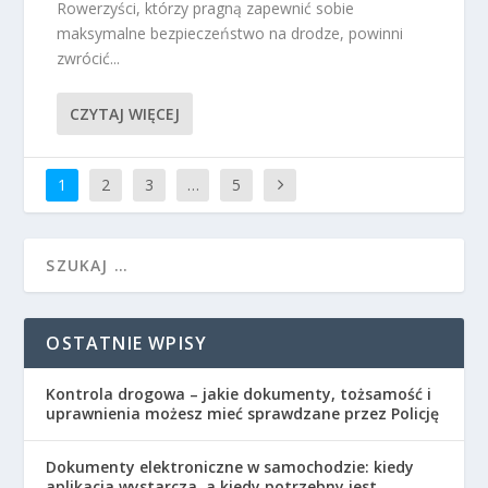
Rowerzyści, którzy pragną zapewnić sobie
maksymalne bezpieczeństwo na drodze, powinni
zwrócić...
CZYTAJ WIĘCEJ
1
2
3
…
5
OSTATNIE WPISY
Kontrola drogowa – jakie dokumenty, tożsamość i
uprawnienia możesz mieć sprawdzane przez Policję
Dokumenty elektroniczne w samochodzie: kiedy
aplikacja wystarcza, a kiedy potrzebny jest