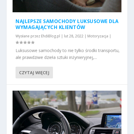
NAJLEPSZE SAMOCHODY LUKSUSOWE DLA
WYMAGAJĄCYCH KLIENTÓW
Wysłane przez
EhdiBlog.pl
|
lut 28, 2022
|
Motoryzacja
|
Luksusowe samochody to nie tylko środki transportu,
ale prawdziwe dzieła sztuki inżynieryjnej,...
CZYTAJ WIĘCEJ