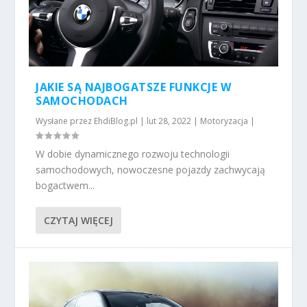
JAKIE SĄ NAJBOGATSZE FUNKCJE W
SAMOCHODACH
Wysłane przez
EhdiBlog.pl
|
lut 28, 2022
|
Motoryzacja
|
W dobie dynamicznego rozwoju technologii
samochodowych, nowoczesne pojazdy zachwycają
bogactwem...
CZYTAJ WIĘCEJ