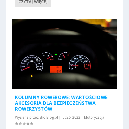
CZYTAJ WIĘCEJ
KOLUMNY ROWEROWE: WARTOŚCIOWE
AKCESORIA DLA BEZPIECZEŃSTWA
ROWERZYSTÓW
Wysłane przez
EhdiBlog.pl
|
lut 26, 2022
|
Motoryzacja
|