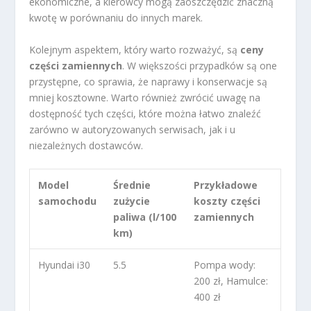
ekonomiczne, a kierowcy mogą zaoszczędzić znaczną
kwotę w porównaniu do innych marek.
Kolejnym aspektem, który warto rozważyć, są
ceny
części zamiennych
. W większości przypadków są one
przystępne, co sprawia, że naprawy i konserwacje są
mniej kosztowne. Warto również zwrócić uwagę na
dostępność tych części, które można łatwo znaleźć
zarówno w autoryzowanych serwisach, jak i u
niezależnych dostawców.
Model
Średnie
Przykładowe
samochodu
zużycie
koszty części
paliwa (l/100
zamiennych
km)
Hyundai i30
5.5
Pompa wody:
200 zł, Hamulce:
400 zł