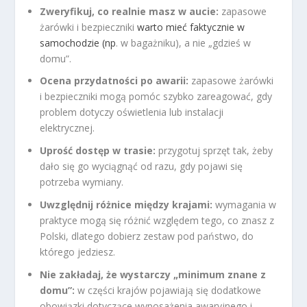
Zweryfikuj, co realnie masz w aucie:
zapasowe
żarówki i bezpieczniki
warto mieć faktycznie w
samochodzie (np
. w bagażniku), a nie „gdzieś w
domu”.
Ocena przydatności po awarii:
zapasowe żarówki
i bezpieczniki mogą pomóc szybko zareagować, gdy
problem dotyczy oświetlenia lub instalacji
elektrycznej.
Uprość dostęp w trasie:
przygotuj sprzęt tak, żeby
dało się go wyciągnąć od razu, gdy pojawi się
potrzeba wymiany.
Uwzględnij różnice między krajami:
wymagania w
praktyce mogą się różnić względem tego, co znasz z
Polski, dlatego dobierz zestaw pod państwo, do
którego jedziesz.
Nie zakładaj, że wystarczy „minimum znane z
domu”:
w części krajów pojawiają się dodatkowe
obowiązki dotyczące wyposażenia awaryjnego i