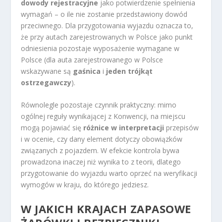
dowody rejestracyjne
jako potwierdzenie spełnienia
wymagań – o ile nie zostanie przedstawiony dowód
przeciwnego. Dla przygotowania wyjazdu oznacza to,
że przy autach zarejestrowanych w Polsce jako punkt
odniesienia pozostaje wyposażenie wymagane w
Polsce (dla auta zarejestrowanego w Polsce
wskazywane są
gaśnica
i
jeden trójkąt
ostrzegawczy
).
Równolegle pozostaje czynnik praktyczny: mimo
ogólnej reguły wynikającej z Konwencji, na miejscu
mogą pojawiać się
różnice w interpretacji
przepisów
i w ocenie, czy dany element dotyczy obowiązków
związanych z pojazdem. W efekcie kontrola bywa
prowadzona inaczej niż wynika to z teorii, dlatego
przygotowanie do wyjazdu warto oprzeć na weryfikacji
wymogów w kraju, do którego jedziesz.
W JAKICH KRAJACH ZAPASOWE