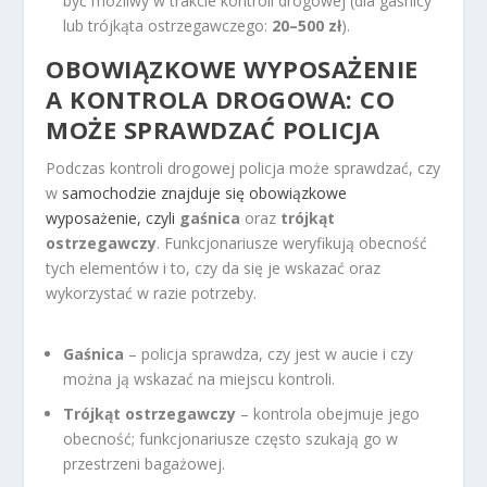
być możliwy w trakcie kontroli drogowej (dla gaśnicy
lub trójkąta ostrzegawczego:
20–500 zł
).
OBOWIĄZKOWE WYPOSAŻENIE
A KONTROLA DROGOWA: CO
MOŻE SPRAWDZAĆ POLICJA
Podczas kontroli drogowej policja może sprawdzać, czy
w
samochodzie znajduje się obowiązkowe
wyposażenie, czyli
gaśnica
oraz
trójkąt
ostrzegawczy
. Funkcjonariusze weryfikują obecność
tych elementów i to, czy da się je wskazać oraz
wykorzystać w razie potrzeby.
Gaśnica
– policja sprawdza, czy jest w aucie i czy
można ją wskazać na miejscu kontroli.
Trójkąt ostrzegawczy
– kontrola obejmuje jego
obecność; funkcjonariusze często szukają go w
przestrzeni bagażowej.