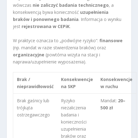
wówczas
nie zaliczyć badania technicznego
, a
konsekwencją bywa konieczność
uzupełnienia
braków i ponownego badania
. Informacja o wyniku
jest
rejestrowana w CEPiK
.
W praktyce oznacza to „podwójne ryzyko”:
finansowe
(np. mandat w razie stwierdzenia braków) oraz
organizacyjne
(powtórna wizyta na stacji i
naprawa/uzupełnienie wyposażenia).
Brak /
Konsekwencje
Konsekwencje
nieprawidłowość
na SKP
w ruchu
Brak gaśnicy lub
Ryzyko
Mandat:
20–
trójkąta
niezaliczenia
500 zł
ostrzegawczego
badania i
konieczności
uzupełnienia
braków oraz