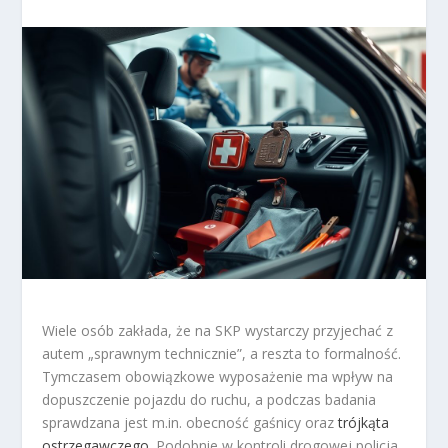
Wiele osób zakłada, że na SKP wystarczy przyjechać z
autem „sprawnym technicznie”, a reszta to formalność.
Tymczasem obowiązkowe wyposażenie ma wpływ na
dopuszczenie pojazdu do ruchu, a podczas badania
sprawdzana jest m.in. obecność gaśnicy oraz
trójkąta
ostrzegawczego
. Podobnie w kontroli drogowej policja