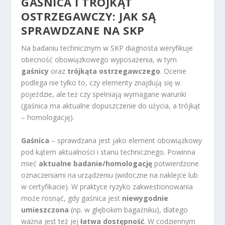
GAŚNICA I TRÓJKĄT
OSTRZEGAWCZY: JAK SĄ
SPRAWDZANE NA SKP
Na badaniu technicznym w SKP diagnosta weryfikuje
obecność obowiązkowego wyposażenia, w tym
gaśnicy
oraz
trójkąta ostrzegawczego
. Ocenie
podlega nie tylko to, czy elementy znajdują się w
pojeździe, ale też czy spełniają wymagane warunki
(gaśnica ma aktualne dopuszczenie do użycia, a trójkąt
– homologację).
Gaśnica
– sprawdzana jest jako element obowiązkowy
pod kątem aktualności i stanu technicznego. Powinna
mieć
aktualne badanie/homologację
potwierdzone
oznaczeniami na urządzeniu (widoczne na naklejce lub
w certyfikacie). W praktyce ryzyko zakwestionowania
może rosnąć, gdy gaśnica jest
niewygodnie
umieszczona
(np. w głębokim bagażniku), dlatego
ważna jest też jej
łatwa dostępność
. W codziennym