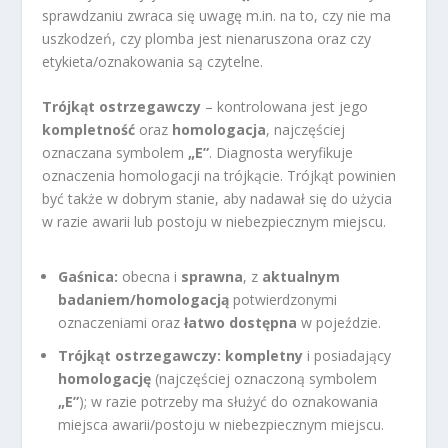
sprawdzaniu zwraca się uwagę m.in. na to, czy nie ma
uszkodzeń, czy plomba jest nienaruszona oraz czy
etykieta/oznakowania są czytelne.
Trójkąt ostrzegawczy
– kontrolowana jest jego
kompletność
oraz
homologacja
, najczęściej
oznaczana symbolem
„E”
. Diagnosta weryfikuje
oznaczenia homologacji na trójkącie. Trójkąt powinien
być także w dobrym stanie, aby nadawał się do użycia
w razie awarii lub postoju w niebezpiecznym miejscu.
Gaśnica:
obecna i
sprawna
, z
aktualnym
badaniem/homologacją
potwierdzonymi
oznaczeniami oraz
łatwo dostępna
w pojeździe.
Trójkąt ostrzegawczy:
kompletny
i posiadający
homologację
(najczęściej oznaczoną symbolem
„E”
); w razie potrzeby ma służyć do oznakowania
miejsca awarii/postoju w niebezpiecznym miejscu.