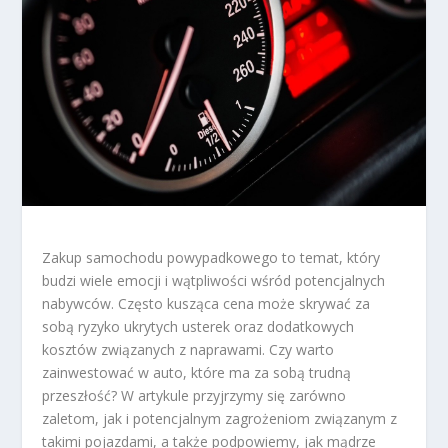
Zakup samochodu powypadkowego to temat, który
budzi wiele emocji i wątpliwości wśród potencjalnych
nabywców. Często kusząca cena może skrywać za
sobą ryzyko ukrytych usterek oraz dodatkowych
kosztów związanych z naprawami. Czy warto
zainwestować w auto, które ma za sobą trudną
przeszłość? W artykule przyjrzymy się zarówno
zaletom, jak i potencjalnym zagrożeniom związanym z
takimi pojazdami, a także podpowiemy, jak mądrze