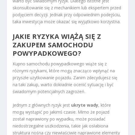
warto być świadomym ryzyk. Dlatego istotne jest
skonsultowanie się z mechanikiem lub ekspertem przed
podjęciem decyzji. Jednak przy odpowiednim podejściu,
taka inwestycja może okazać się wyjątkowo korzystna.
JAKIE RYZYKA WIĄŻĄ SIĘ Z
ZAKUPEM SAMOCHODU
POWYPADKOWEGO?
Kupno samochodu powypadkowego wiąże się z
różnymi ryzykami, które mogą znacząco wpłynąć na
przyszłe użytkowanie pojazdu. Zanim zdecydujesz się
na taki zakup, warto dokładnie ocenić sytuację i być
świadomym potencjalnych zagrożeń.
Jednym z głównych ryzyk jest
ukryte wady
, które
mogą wystąpić po jakimś czasie. Mimo że pojazd
został naprawiony po wypadku, może posiadać
niedostrzegalne uszkodzenia, takie jak osłabiona
struktura nośna czy niewłaściwie naprawione elementy