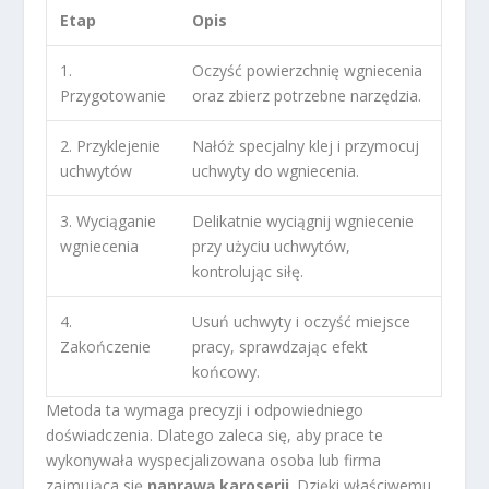
Etap
Opis
1.
Oczyść powierzchnię wgniecenia
Przygotowanie
oraz zbierz potrzebne narzędzia.
2. Przyklejenie
Nałóż specjalny klej i przymocuj
uchwytów
uchwyty do wgniecenia.
3. Wyciąganie
Delikatnie wyciągnij wgniecenie
wgniecenia
przy użyciu uchwytów,
kontrolując siłę.
4.
Usuń uchwyty i oczyść miejsce
Zakończenie
pracy, sprawdzając efekt
końcowy.
Metoda ta wymaga precyzji i odpowiedniego
doświadczenia. Dlatego zaleca się, aby prace te
wykonywała wyspecjalizowana osoba lub firma
zajmująca się
naprawą karoserii
. Dzięki właściwemu