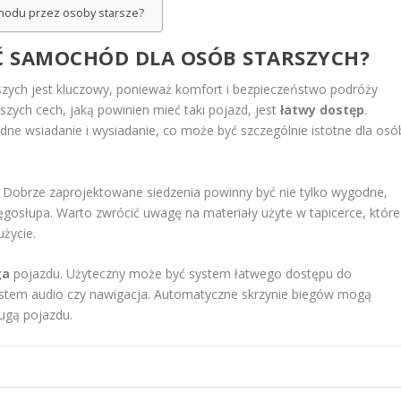
chodu przez osoby starsze?
EĆ SAMOCHÓD DLA OSÓB STARSZYCH?
ych jest kluczowy, ponieważ komfort i bezpieczeństwo podróży
szych cech, jaką powinien mieć taki pojazd, jest
łatwy dostęp
.
 wsiadanie i wysiadanie, co może być szczególnie istotne dla osó
 Dobrze zaprojektowane siedzenia powinny być nie tylko wygodne,
ęgosłupa. Warto zwrócić uwagę na materiały użyte w tapicerce, które
użycie.
ga
pojazdu. Użyteczny może być system łatwego dostępu do
system audio czy nawigacja. Automatyczne skrzynie biegów mogą
ługą pojazdu.