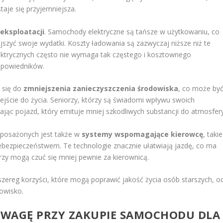
taje się przyjemniejsza.
 eksploatacji
. Samochody elektryczne są tańsze w użytkowaniu, co
ejszyć swoje wydatki. Koszty ładowania są zazwyczaj niższe niż te
ektrycznych często nie wymaga tak częstego i kosztownego
dpowiedników.
 się do
zmniejszenia zanieczyszczenia środowiska
, co może by
ejście do życia. Seniorzy, którzy są świadomi wpływu swoich
ając pojazd, który emituje mniej szkodliwych substancji do atmosfery
yposażonych jest także w
systemy wspomagające kierowcę
, takie
iebezpieczeństwem. Te technologie znacznie ułatwiają jazdę, co ma
rzy mogą czuć się mniej pewnie za kierownicą.
ereg korzyści, które mogą poprawić jakość życia osób starszych, o
owisko.
 UWAGĘ PRZY ZAKUPIE SAMOCHODU DLA