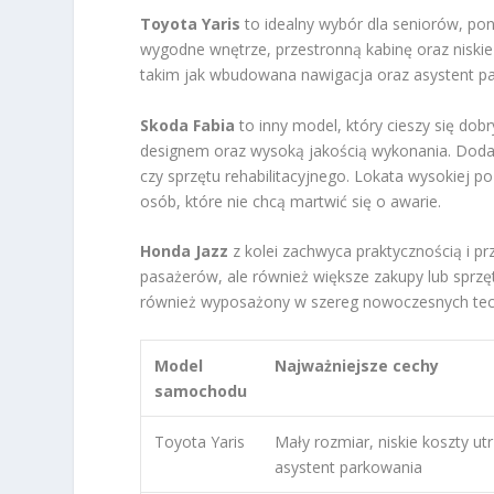
Toyota Yaris
to idealny wybór dla seniorów, p
wygodne wnętrze, przestronną kabinę oraz nisk
takim jak wbudowana nawigacja oraz asystent par
Skoda Fabia
to inny model, który cieszy się dob
designem oraz wysoką jakością wykonania. Doda
czy sprzętu rehabilitacyjnego. Lokata wysokiej po
osób, które nie chcą martwić się o awarie.
Honda Jazz
z kolei zachwyca praktycznością i p
pasażerów, ale również większe zakupy lub sprzę
również wyposażony w szereg nowoczesnych techn
Model
Najważniejsze cechy
samochodu
Toyota Yaris
Mały rozmiar, niskie koszty ut
asystent parkowania