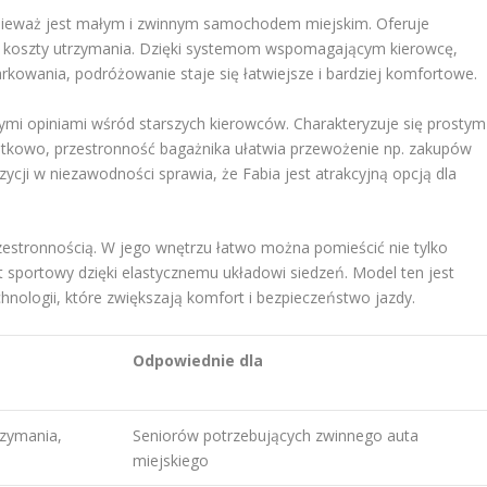
onieważ jest małym i zwinnym samochodem miejskim. Oferuje
ie koszty utrzymania. Dzięki systemom wspomagającym kierowcę,
kowania, podróżowanie staje się łatwiejsze i bardziej komfortowe.
rymi opiniami wśród starszych kierowców. Charakteryzuje się prostym
tkowo, przestronność bagażnika ułatwia przewożenie np. zakupów
zycji w niezawodności sprawia, że Fabia jest atrakcyjną opcją dla
rzestronnością. W jego wnętrzu łatwo można pomieścić nie tylko
t sportowy dzięki elastycznemu układowi siedzeń. Model ten jest
ologii, które zwiększają komfort i bezpieczeństwo jazdy.
Odpowiednie dla
rzymania,
Seniorów potrzebujących zwinnego auta
miejskiego