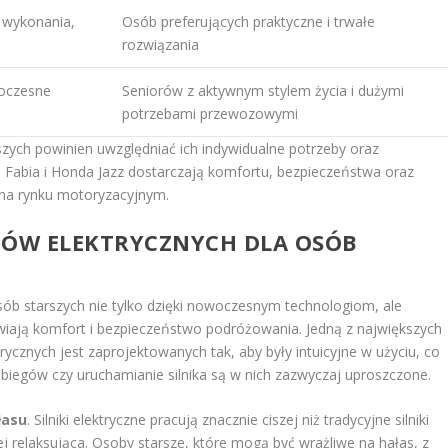
 wykonania,
Osób preferujących praktyczne i trwałe
rozwiązania
woczesne
Seniorów z aktywnym stylem życia i dużymi
potrzebami przewozowymi
ych powinien uwzględniać ich indywidualne potrzeby oraz
a Fabia i Honda Jazz dostarczają komfortu, bezpieczeństwa oraz
 na rynku motoryzacyjnym.
DÓW ELEKTRYCZNYCH DLA OSÓB
ób starszych nie tylko dzięki nowoczesnym technologiom, ale
rawiają komfort i bezpieczeństwo podróżowania. Jedną z największych
trycznych jest zaprojektowanych tak, aby były intuicyjne w użyciu, co
 biegów czy uruchamianie silnika są w nich zazwyczaj uproszczone.
łasu
. Silniki elektryczne pracują znacznie ciszej niż tradycyjne silniki
ej relaksująca. Osoby starsze, które mogą być wrażliwe na hałas, z