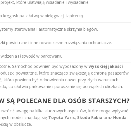
projekt, które ułatwiają wsiadanie i wysiadanie.
a kręgosłupa z łatwą w pielęgnacji tapicerką.
systemy sterowania i automatyczna skrzynia biegów.
zki powietrzne i inne nowoczesne rozwiązania ochraniacze.
widzenia i łatwość w parkowaniu.
istotne. Samochód powinien być wyposażony w
wysokiej jakości
 poduszki powietrzne, które znacząco zwiększają ochronę pasażerów.
, która powinna być odpowiednia nawet przy złych warunkach
, co ułatwia parkowanie i poruszanie się po wąskich uliczkach.
 SĄ POLECANE DLA OSÓB STARSZYCH?
 zwrócić uwagę na kilka kluczowych aspektów, które mogą wpływać
anych modeli znajdują się
Toyota Yaris
,
Skoda Fabia
oraz
Honda
ością w obsłudze.