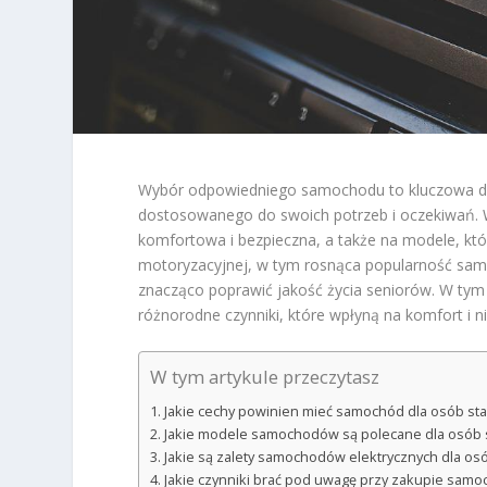
Wybór odpowiedniego samochodu to kluczowa dec
dostosowanego do swoich potrzeb i oczekiwań. Wa
komfortowa i bezpieczna, a także na modele, któ
motoryzacyjnej, w tym rosnąca popularność sam
znacząco poprawić jakość życia seniorów. W tym k
różnorodne czynniki, które wpłyną na komfort i 
W tym artykule przeczytasz
Jakie cechy powinien mieć samochód dla osób st
Jakie modele samochodów są polecane dla osób 
Jakie są zalety samochodów elektrycznych dla os
Jakie czynniki brać pod uwagę przy zakupie samo