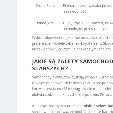
Skoda Fabia
Przestronność, wysoka jakość
niezawodność
Honda Jazz
Elastyczny układ siedzeń, no
technologie, przestronność
Wybór odpowiedniego samochodu dla osób starsz
preferencje. Modele takie jak Toyota Yaris, Skod
niezawodności, co czyni je doskonałymi opcjami
JAKIE SĄ ZALETY SAMOCHO
STARSZYCH?
Samochody elektryczne zyskują uznanie wśród os
również za sprawą ich licznych zalet, które pop
korzyści jest
łatwość obsługi
. Wiele modeli elek
ułatwia codzienne korzystanie z pojazdu. Zmiana
Kolejnym istotnym atutem jest
niski poziom ha
spalinowe, co sprawia, że podróż staje się bardzi