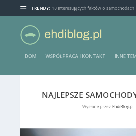
TRENDY:
10 interesujących faktów o samochodach
DOM
WSPÓŁPRACA I KONTAKT
INNE TE
NAJLEPSZE SAMOCHODY
Wysłane przez
EhdiBlog.pl