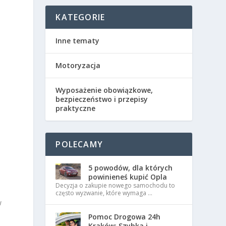
KATEGORIE
Inne tematy
Motoryzacja
Wyposażenie obowiązkowe,
bezpieczeństwo i przepisy
praktyczne
POLECAMY
5 powodów, dla których
ą
powinieneś kupić Opla
Decyzja o zakupie nowego samochodu to
często wyzwanie, które wymaga …
w
Pomoc Drogowa 24h
Kraków: Szybka i