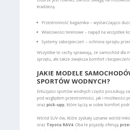
kradzieżą.
Przestronność bagażnika – wystarczająco dużo 
Właściwości terenowe – napęd na wszystkie ko
Systemy zabezpieczeń – ochrona sprzętu przed
Wszystkie te cechy sprawiają, że samochód dla 
sprzętu, ale także zwiększa komfort i bezpiecz
JAKIE MODELE SAMOCHODÓW
SPORTÓW WODNYCH?
Entuzjaści sportów wodnych często poszukują s
pod względem przestronności, jak i możliwości p
oraz
pick-upy
, które łączą w sobie komfort podr
Wśród SUV-ów, które zyskały uznanie wśród miło
oraz
Toyota RAV4
. Oba te pojazdy oferują
prze