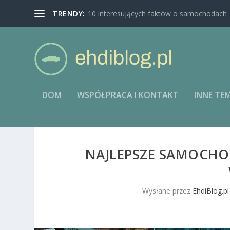
TRENDY:
10 interesujących faktów o samochodach
DOM
WSPÓŁPRACA I KONTAKT
INNE TE
NAJLEPSZE SAMOCH
Wysłane przez
EhdiBlog.pl