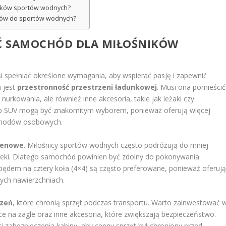
ników sportów wodnych?
dów do sportów wodnych?
EĆ SAMOCHÓD DLA MIŁOŚNIKÓW
spełniać określone wymagania, aby wspierać pasję i zapewnić
 jest
przestronność przestrzeni ładunkowej
. Musi ona pomieścić
do nurkowania, ale również inne akcesoria, takie jak leżaki czy
 lub SUV mogą być znakomitym wyborem, ponieważ oferują więcej
chodów osobowych.
renowe
. Miłośnicy sportów wodnych często podróżują do mniej
y rzeki. Dlatego samochód powinien być zdolny do pokonywania
dem na cztery koła (4×4) są często preferowane, ponieważ oferuj
nych nawierzchniach.
czeń
, które chronią sprzęt podczas transportu. Warto zainwestować 
 na żagle oraz inne akcesoria, które zwiększają bezpieczeństwo.
 zabezpieczenia kabiny, aby cenny sprzęt był chroniony przed