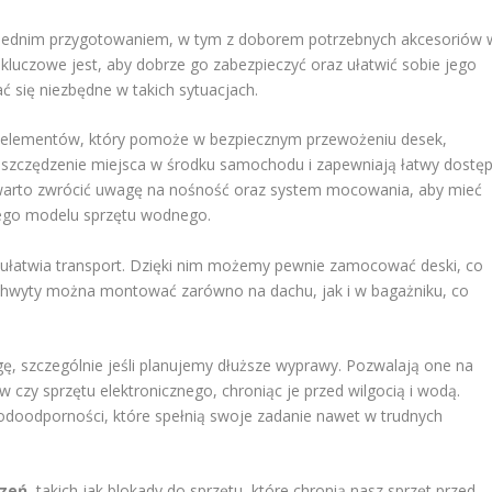
iednim przygotowaniem, w tym z doborem potrzebnych akcesoriów 
luczowe jest, aby dobrze go zabezpieczyć oraz ułatwić sobie jego
ć się niezbędne w takich sytuacjach.
h elementów, który pomoże w bezpiecznym przewożeniu desek,
oszczędzenie miejsca w środku samochodu i zapewniają łatwy dostę
warto zwrócić uwagę na nośność oraz system mocowania, aby mieć
ego modelu sprzętu wodnego.
 ułatwia transport. Dzięki nim możemy pewnie zamocować deski, co
Uchwyty można montować zarówno na dachu, jak i w bagażniku, co
ę, szczególnie jeśli planujemy dłuższe wyprawy. Pozwalają one na
zy sprzętu elektronicznego, chroniąc je przed wilgocią i wodą.
odoodporności, które spełnią swoje zadanie nawet w trudnych
czeń
, takich jak blokady do sprzętu, które chronią nasz sprzęt przed