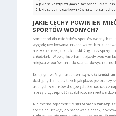
Jakie są koszty utrzymania samochodu dla miłoś
Jakie są opinie użytkowników na temat samocho
JAKIE CECHY POWINIEN MI
SPORTÓW WODNYCH?
Samochód dla miłośników sportów wodnych musi 
wygodę użytkowania. Przede wszystkim kluczowa
nie tylko sprzęt, taki jak deski, żagle czy sprzęt 
chłodziarki. W związku z tym, pojazdy typu van
miejsca w porównaniu do standardowych samo
Kolejnym ważnym aspektem są
właściwości te
dostępnych miejsc, takich jak plaże, jeziora cz
trudnych warunków drogowych. Samochody z napę
lepszą przyczepność i stabilność na nieutwardzo
Nie można zapomnieć o
systemach zabezpie
specjalne uchwyty do mocowania desek, pokrowce
Dobrze jest również zwrócić uwagę na możliwości