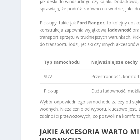
jak deski do windsurfingu czy kajaki. Dodatkow
sprawiają, że podróż zarówno na wodzie, jak i do
Pick-upy, takie jak
Ford Ranger
, to kolejny dos
konstrukcja zapewnia wyjątkową
ładowność
oraz
transport sprzętu w trudniejszych warunkach. Pi
do transportu łodzi, jet ski czy innych akcesori
Typ samochodu
Najważniejsze cechy
SUV
Przestronność, komfort
Pick-up
Duża ładowność, możli
Wybór odpowiedniego samochodu zależy od stylu
wodnych. Niezależnie od wyboru, kluczowe jest,
zdolności przewozowych, co pozwoli na komfort
JAKIE AKCESORIA WARTO M
WODNYCH?