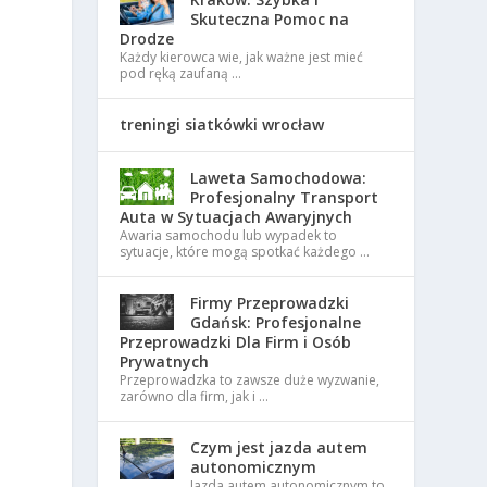
Skuteczna Pomoc na
Drodze
Każdy kierowca wie, jak ważne jest mieć
pod ręką zaufaną …
treningi siatkówki wrocław
Laweta Samochodowa:
Profesjonalny Transport
Auta w Sytuacjach Awaryjnych
Awaria samochodu lub wypadek to
sytuacje, które mogą spotkać każdego …
Firmy Przeprowadzki
Gdańsk: Profesjonalne
Przeprowadzki Dla Firm i Osób
Prywatnych
Przeprowadzka to zawsze duże wyzwanie,
zarówno dla firm, jak i …
Czym jest jazda autem
autonomicznym
Jazda autem autonomicznym to