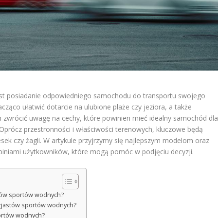
est posiadanie odpowiedniego samochodu do transportu swojego
ąco ułatwić dotarcie na ulubione plaże czy jeziora, a także
 zwrócić uwagę na cechy, które powinien mieć idealny samochód dl
 Oprócz przestronności i właściwości terenowych, kluczowe będą
sek czy żagli. W artykule przyjrzymy się najlepszym modelom oraz
opiniami użytkowników, które mogą pomóc w podjęciu decyzji.
ików sportów wodnych?
zjastów sportów wodnych?
portów wodnych?