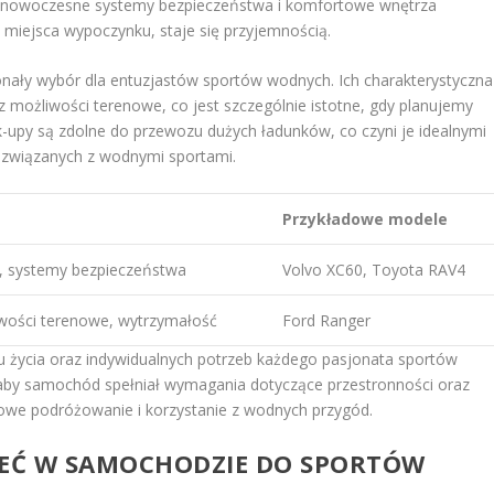
o, nowoczesne systemy bezpieczeństwa i komfortowe wnętrza
 miejsca wypoczynku, staje się przyjemnością.
konały wybór dla entuzjastów sportów wodnych. Ich charakterystyczna
 możliwości terenowe, co jest szczególnie istotne, gdy planujemy
ck-upy są zdolne do przewozu dużych ładunków, co czyni je idealnymi
ów związanych z wodnymi sportami.
Przykładowe modele
, systemy bezpieczeństwa
Volvo XC60, Toyota RAV4
wości terenowe, wytrzymałość
Ford Ranger
 życia oraz indywidualnych potrzeb każdego pasjonata sportów
 aby samochód spełniał wymagania dotyczące przestronności oraz
owe podróżowanie i korzystanie z wodnych przygód.
IEĆ W SAMOCHODZIE DO SPORTÓW