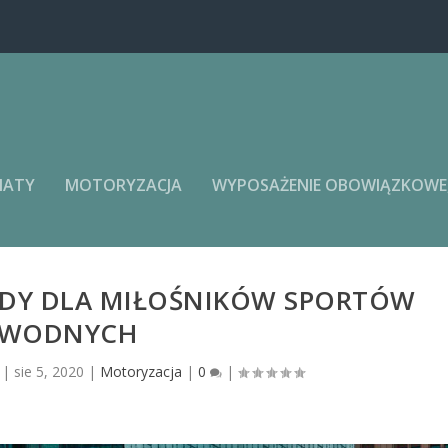
MATY
MOTORYZACJA
WYPOSAŻENIE OBOWIĄZKOWE, 
ODY DLA MIŁOŚNIKÓW SPORTÓW
WODNYCH
|
sie 5, 2020
|
Motoryzacja
|
0
|