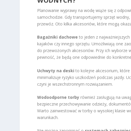
Planowanie wyprawy na wodę wiąże się z odpow
samochodzie. Gdy transportujemy sprzęt wodny, k
przewóz. Oto kilka akcesoriów, które mogą okaza
Bagażniki dachowe
to jeden z najważniejszyc
kajaków czy innego sprzętu. Umożliwiają one za
do przewożonych akcesoriów. Przy ich wyborze 
pewność, że będą one odpowiednie do konkretn
Uchwyty na deski
to kolejne akcesorium, które
minimalizuje ryzyko uszkodzeń podczas jazdy. 
czyni je wszechstronnym rozwiązaniem.
Wodoodporne torby
również zasługują na uwag
bezpieczne przechowywanie odzieży, dokumentów c
Warto zainwestować w torby o wysokiej klasie w
warunkach.
Nie można zapominać o
systemach zabezpie