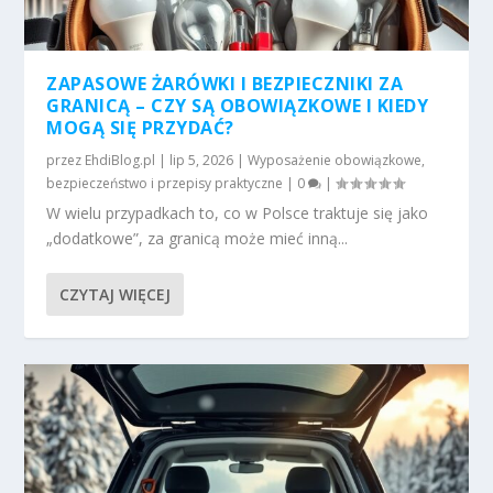
ZAPASOWE ŻARÓWKI I BEZPIECZNIKI ZA
GRANICĄ – CZY SĄ OBOWIĄZKOWE I KIEDY
MOGĄ SIĘ PRZYDAĆ?
przez
EhdiBlog.pl
|
lip 5, 2026
|
Wyposażenie obowiązkowe,
bezpieczeństwo i przepisy praktyczne
|
0
|
W wielu przypadkach to, co w Polsce traktuje się jako
„dodatkowe”, za granicą może mieć inną...
CZYTAJ WIĘCEJ