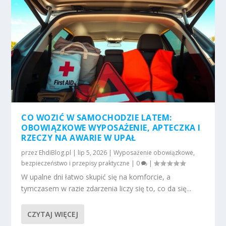
CO WOZIĆ W SAMOCHODZIE LATEM:
OBOWIĄZKOWE WYPOSAŻENIE, APTECZKA I
RZECZY NA AWARIE W UPAŁ
przez
EhdiBlog.pl
|
lip 5, 2026
|
Wyposażenie obowiązkowe,
bezpieczeństwo i przepisy praktyczne
|
0
|
W upalne dni łatwo skupić się na komforcie, a
tymczasem w razie zdarzenia liczy się to, co da się...
CZYTAJ WIĘCEJ