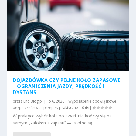
DOJAZDÓWKA CZY PEŁNE KOŁO ZAPASOWE
– OGRANICZENIA JAZDY, PRĘDKOŚĆ I
DYSTANS
przez
EhdiBlog.pl
|
lip 6, 2026
|
Wyposażenie obowiązkowe,
bezpieczeństwo i przepisy praktyczne
|
0
|
W praktyce wybór koła po awarii nie kończy się na
samym „założeniu zapasu” — istotne są...