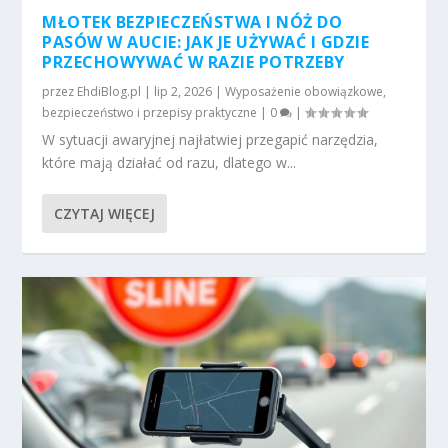
MŁOTEK BEZPIECZEŃSTWA I NÓŻ DO
PASÓW W AUCIE: JAK JE UŻYWAĆ I GDZIE
PRZECHOWYWAĆ W RAZIE POTRZEBY
przez
EhdiBlog.pl
|
lip 2, 2026
|
Wyposażenie obowiązkowe,
bezpieczeństwo i przepisy praktyczne
|
0
|
W sytuacji awaryjnej najłatwiej przegapić narzędzia,
które mają działać od razu, dlatego w...
CZYTAJ WIĘCEJ