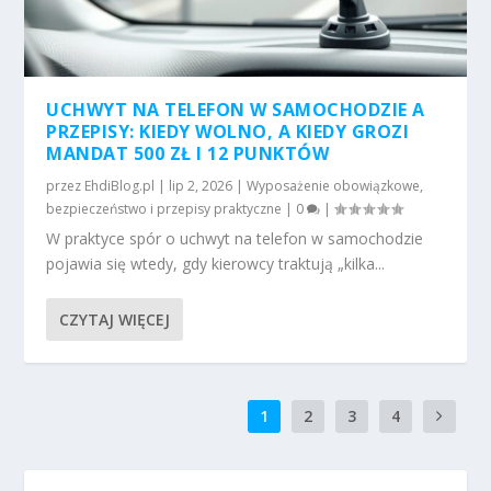
UCHWYT NA TELEFON W SAMOCHODZIE A
PRZEPISY: KIEDY WOLNO, A KIEDY GROZI
MANDAT 500 ZŁ I 12 PUNKTÓW
przez
EhdiBlog.pl
|
lip 2, 2026
|
Wyposażenie obowiązkowe,
bezpieczeństwo i przepisy praktyczne
|
0
|
W praktyce spór o uchwyt na telefon w samochodzie
pojawia się wtedy, gdy kierowcy traktują „kilka...
CZYTAJ WIĘCEJ
1
2
3
4