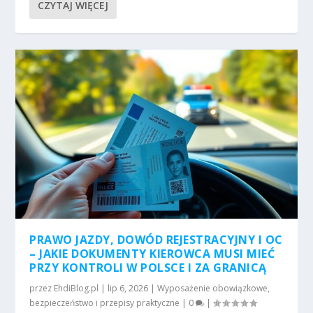
CZYTAJ WIĘCEJ
PRAWO JAZDY, DOWÓD REJESTRACYJNY I OC
– JAKIE DOKUMENTY KIEROWCA MUSI MIEĆ
PRZY KONTROLI W POLSCE I ZA GRANICĄ
przez
EhdiBlog.pl
|
lip 6, 2026
|
Wyposażenie obowiązkowe,
bezpieczeństwo i przepisy praktyczne
|
0
|