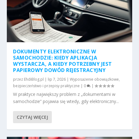
DOKUMENTY ELEKTRONICZNE W
SAMOCHODZIE: KIEDY APLIKACJA
WYSTARCZA, A KIEDY POTRZEBNY JEST
PAPIEROWY DOWÓD REJESTRACYJNY
przez
EhdiBlog.pl
|
lip 7, 2026
|
Wyposażenie obowiązkowe,
bezpieczeństwo i przepisy praktyczne
|
0
|
W praktyce największy problem z „dokumentami w
samochodzie” pojawia się wtedy, gdy elektroniczny...
CZYTAJ WIĘCEJ