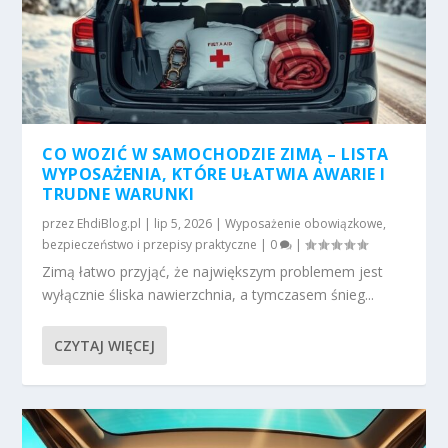
CO WOZIĆ W SAMOCHODZIE ZIMĄ – LISTA
WYPOSAŻENIA, KTÓRE UŁATWIA AWARIE I
TRUDNE WARUNKI
przez
EhdiBlog.pl
|
lip 5, 2026
|
Wyposażenie obowiązkowe,
bezpieczeństwo i przepisy praktyczne
|
0
|
Zimą łatwo przyjąć, że największym problemem jest
wyłącznie śliska nawierzchnia, a tymczasem śnieg...
CZYTAJ WIĘCEJ