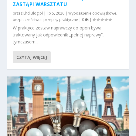
ZASTĄPI WARSZTATU
przez
EhdiBlog.pl
|
lip 5, 2026
|
Wyposażenie obowiązkowe,
bezpieczeństwo i przepisy praktyczne
|
0
|
W praktyce zestaw naprawczy do opon bywa
traktowany jak odpowiednik „pełnej naprawy”,
tymczasem...
CZYTAJ WIĘCEJ