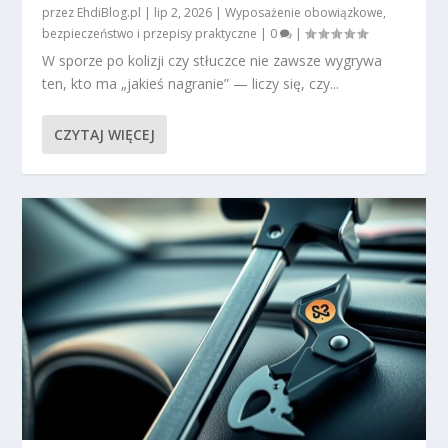
przez
EhdiBlog.pl
|
lip 2, 2026
|
Wyposażenie obowiązkowe,
bezpieczeństwo i przepisy praktyczne
|
0
|
W sporze po kolizji czy stłuczce nie zawsze wygrywa
ten, kto ma „jakieś nagranie” — liczy się, czy...
CZYTAJ WIĘCEJ