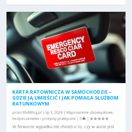
KARTA RATOWNICZA W SAMOCHODZIE –
GDZIE JĄ UMIEŚCIĆ I JAK POMAGA SŁUŻBOM
RATUNKOWYM
przez
EhdiBlog.pl
|
lip 3, 2026
|
Wyposażenie obowiązkowe,
bezpieczeństwo i przepisy praktyczne
|
0
|
W ferworze wypadku nie chodzi o to, czy w aucie jest