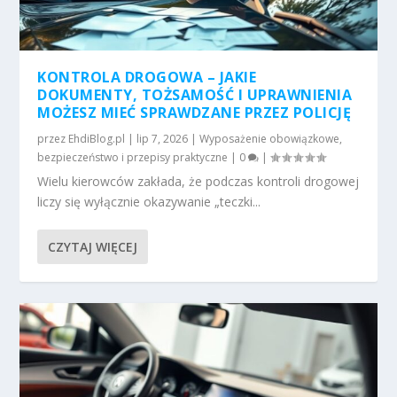
KONTROLA DROGOWA – JAKIE
DOKUMENTY, TOŻSAMOŚĆ I UPRAWNIENIA
MOŻESZ MIEĆ SPRAWDZANE PRZEZ POLICJĘ
przez
EhdiBlog.pl
|
lip 7, 2026
|
Wyposażenie obowiązkowe,
bezpieczeństwo i przepisy praktyczne
|
0
|
Wielu kierowców zakłada, że podczas kontroli drogowej
liczy się wyłącznie okazywanie „teczki...
CZYTAJ WIĘCEJ