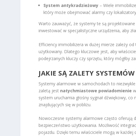
System antykradzieżowy
– Wiele immobiliz
który może obejmować alarmy czy lokalizatory
Warto zauważyć, że systemy te są projektowane w
inwestować w specjalistyczne urządzenia, aby zła
Efficiency immobilizera w dużej mierze zależy od
użytkowany. Dlatego kluczowe jest, aby właścicie
podejrzanych kluczy czy sprzętu, który mógłby za
JAKIE SĄ ZALETY SYSTEM
Systemy alarmowe w samochodach to niezwykle i
zaletą jest
natychmiastowe powiadomienie
wł
system uruchamia głośny sygnał dźwiękowy, co m
znajdujących się w pobliżu.
Nowoczesne systemy alarmowe często oferują do
bezpieczeństwo użytkowania. Możliwość integrac
pojazdu. Dzięki temu właściciele mogą w każdej c