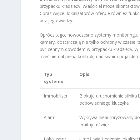
przypadku kradzieży, właściciel może skontaktować 
Coraz więcej lokalizatorów oferuje również funk
bez jego wiedzy.
Oprócz tego, nowoczesne systemy monitoringu,
kamery, dostarczają nie tylko ochrony w czasie r
być cennym dowodem w przypadku kradzieży. W p
mieć niemal pełną kontrolę nad swoim pojazdem 
Typ
Opis
systemu
Immobilizer
Blokuje uruchomienie silnika 
odpowiedniego kluczyka
Alarm
Wykrywa nieautoryzowany dos
emituje dźwięk
Lokalizator
Umożliwia śledzenie lokalizac