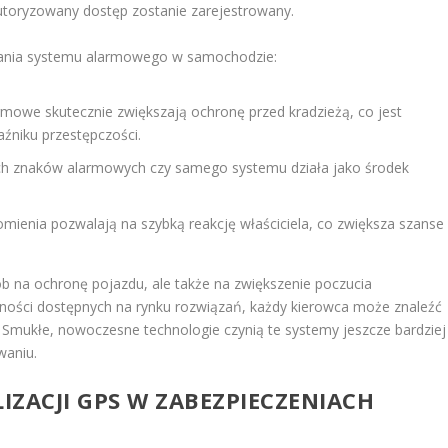
utoryzowany dostęp zostanie zarejestrowany.
adania systemu alarmowego w samochodzie:
mowe skutecznie zwiększają ochronę przed kradzieżą, co jest
źniku przestępczości.
h znaków alarmowych czy samego systemu działa jako środek
mienia pozwalają na szybką reakcję właściciela, co zwiększa szanse
b na ochronę pojazdu, ale także na zwiększenie poczucia
dności dostępnych na rynku rozwiązań, każdy kierowca może znaleźć
 Smukłe, nowoczesne technologie czynią te systemy jeszcze bardziej
waniu.
LIZACJI GPS W ZABEZPIECZENIACH