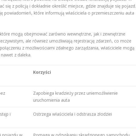
się z policją i dokładnie określić miejsce, gdzie znajduje się pojazd
cję powiadomień, które informują właściciela o przemieszczeniu auta
 które mogą obejmować zarówno wewnętrzne, jak i zewnętrzne
zeczywistym, ale również umożliwiają rejestrację zdarzeń, co może
ołączeniu z możliwościami zdalnego zarządzania, właściciele mogą
nawet z daleka.
Korzyści
bez
Zapobiega kradzieży przez uniemożliwienie
uruchomienia auta
tęp i
Ostrzega właściciela i odstrasza złodziei
ji pojazdu w
Pomaga w odzyskaniu skradzionego samochodu