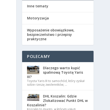
Inne tematy
Motoryzacja
Wyposażenie obowiązkowe,
bezpieczeństwo i przepisy
praktyczne
POLECAMY
Dlaczego warto kupić
spalinową Toyotę Yaris
III?
Toyota Yaris III to samochód, który zyskał
sobie rzeszę zwolenników, …
DHL Koszalin: Gdzie
Zlokalizować Punkt DHL w
Koszalinie?
Koszalin to miasto, w którym usługi