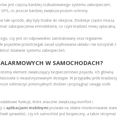
erów jest częścią bardziej rozbudowanego systemu zabezpieczeń,
 GPS, co jeszcze bardziej zwiększa poziom ochrony.
 taki sposób, aby były trudne do obejścia. Złodzieje często muszą
mać zabezpieczenia immobilizera, co czyni kradzież mniej opłacalną.
 tego, czy jest on odpowiednio zainstalowany oraz regularnie
le pojazdów przestrzegali zasad użytkowania układu i nie korzystali z
kłócić działanie systemu zabezpieczeń.
ÓW ALARMOWYCH W SAMOCHODACH?
stotny element zwiększający bezpieczeństwo pojazdu. Ich główną
aściciela o nieautoryzowanym dostępie. W przypadku prób kradzieży
oże odstraszyć potencjalnych złodziei i przyciągnąć uwagę osób
datkowe funkcje, które znacznie zwiększają komfort i
ji z
aplikacjami mobilnymi
pozwala na zdalne monitorowanie stan
hwili sprawdzić, czy ich samochód jest bezpieczny, a także otrzymać