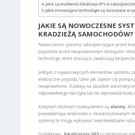
Jakie są możliwości lokalizacji GPS w zabezpiec
Jakie innowacyjne technologie są stosowane w 
JAKIE SĄ NOWOCZESNE SYST
KRADZIEŻĄ SAMOCHODÓW?
Nowoczesne systemy zabezpieczające przed kra
pojazdów przed nieuprawnionym dostępem. Wśród
technologii, które znacząco zwiększają bezpie
Jednym z najważniejszych elementów systemu z
elektryczne pojazdu, takie jak zapłon czy pompa 
nieuprawnione. Działają na zasadzie automatycz
odpowiedniego kluczyka lub nie wprowadzi kodu 
Kolejnym istotnym rozwiązaniem są
alarmy
, kt
powiadamiają właściciela o nieautoryzowanym dos
systemy te mogą wykrywać nieprzewidziane sytuac
Dodatkowo,
lokalizatory GPS
to technologiczne 