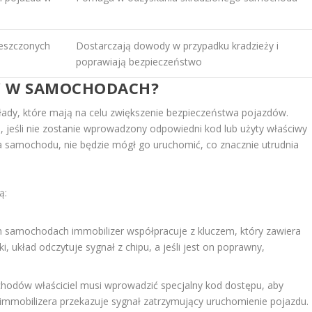
ieszczonych
Dostarczają dowody w przypadku kradzieży i
poprawiają bezpieczeństwo
RY W SAMOCHODACH?
łady, które mają na celu zwiększenie bezpieczeństwa pojazdów.
a, jeśli nie zostanie wprowadzony odpowiedni kod lub użyty właściwy
rza samochodu, nie będzie mógł go uruchomić, co znacznie utrudnia
ą:
 samochodach immobilizer współpracuje z kluczem, który zawiera
i, układ odczytuje sygnał z chipu, a jeśli jest on poprawny,
odów właściciel musi wprowadzić specjalny kod dostępu, aby
 immobilizera przekazuje sygnał zatrzymujący uruchomienie pojazdu.