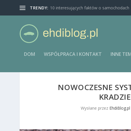
TRENDY:
10 interesujących faktów o samochodach
DOM
WSPÓŁPRACA I KONTAKT
INNE TE
NOWOCZESNE SYST
KRADZI
Wysłane przez
EhdiBlog.pl