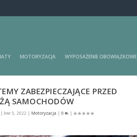
MATY
MOTORYZACJA
WYPOSAŻENIE OBOWIĄZKOWE, 
EMY ZABEZPIECZAJĄCE PRZED
EŻĄ SAMOCHODÓW
|
kwi 5, 2022
|
Motoryzacja
|
0
|