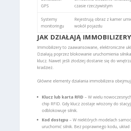
GPS
czasie rzeczywistym
Systemy
Rejestrują obraz z kamer um
monitoringu
wokół pojazdu
JAK DZIAŁAJĄ IMMOBILIZE
Immobilizery to zaawansowane, elektroniczne uk
Działają poprzez blokowanie uruchomienia silnik
klucz. Nawet jeśli złodziej dostanie się do wnęt
kradzież.
Główne elementy działania immobilizera obejmuj
Klucz lub karta RFID
– W wielu nowoczesnych
chip RFID. Gdy klucz zostaje włożony do stacyjk
odblokowuje silnik.
Kod dostępu
– W niektórych modelach samoch
uruchomić silnik. Bez poprawnego kodu, układ