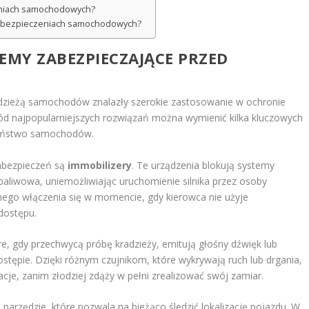
zeniach samochodowych?
zabezpieczeniach samochodowych?
EMY ZABEZPIECZAJĄCE PRZED
dzieżą samochodów znalazły szerokie zastosowanie w ochronie
 najpopularniejszych rozwiązań można wymienić kilka kluczowych
czeństwo samochodów.
abezpieczeń są
immobilizery
. Te urządzenia blokują systemy
paliwowa, uniemożliwiając uruchomienie silnika przez osoby
nego włączenia się w momencie, gdy kierowca nie użyje
dostępu.
óre, gdy przechwycą próbę kradzieży, emitują głośny dźwięk lub
tępie. Dzięki różnym czujnikom, które wykrywają ruch lub drgania,
je, zanim złodziej zdąży w pełni zrealizować swój zamiar.
narzędzie, które pozwala na bieżąco śledzić lokalizację pojazdu. W