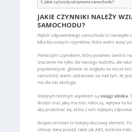
Jakie są koszty utrzymania samochodu?
JAKIE CZYNNIKI NALEŻY W
SAMOCHODU?
Wybór odpowiedniego samochodu to niezwykle ist
kilka kluczowych czynników, które warto wziąć 
Pierwszym czynnikiem, który powinien zwrócić n
znaczenie nie tylko dla naszego budżetu, ale tak
popularniejsze, głównie ze względu na niższe kos
samochód, warto zastanowić się nad tym, ile jes
ma dla nas ekologia.
Kolejnym istotnym aspektem są
osiągi silnika
. 
drodze oraz jaką ma moc roboczą, wpływa na kom
aby przekonać się, który z nich najlepiej odpowi
Bezpieczeństwo to kolejny kluczowy element. P
oferuje dany pojazd, takie jak ABS, kontrola tr