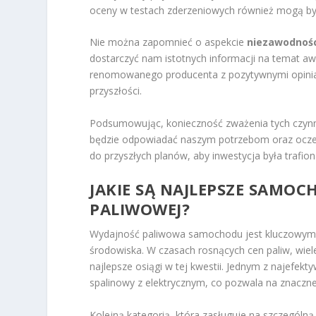
oceny w testach zderzeniowych również mogą by
Nie można zapomnieć o aspekcie
niezawodnoś
dostarczyć nam istotnych informacji na temat 
renomowanego producenta z pozytywnymi opinia
przyszłości.
Podsumowując, konieczność zważenia tych czyn
będzie odpowiadać naszym potrzebom oraz oczeki
do przyszłych planów, aby inwestycja była trafion
JAKIE SĄ NAJLEPSZE SAMO
PALIWOWEJ?
Wydajność paliwowa samochodu jest kluczowym cz
środowiska. W czasach rosnących cen paliw, wi
najlepsze osiągi w tej kwestii. Jednym z najefek
spalinowy z elektrycznym, co pozwala na znaczne
Kolejną kategorią, która zasługuje na szczególn