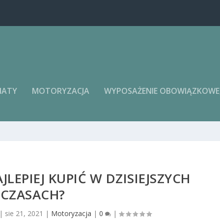
MATY
MOTORYZACJA
WYPOSAŻENIE OBOWIĄZKOWE, 
LEPIEJ KUPIĆ W DZISIEJSZYCH
CZASACH?
|
sie 21, 2021
|
Motoryzacja
|
0
|