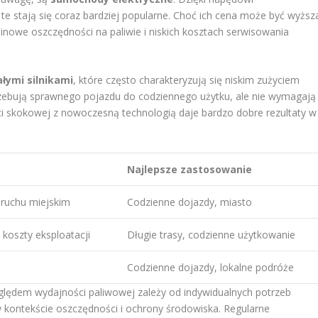
y te stają się coraz bardziej popularne. Choć ich cena może być wyższ
nowe oszczędności na paliwie i niskich kosztach serwisowania
łymi silnikami
, które często charakteryzują się niskim zużyciem
trzebują sprawnego pojazdu do codziennego użytku, ale nie wymagają
ci skokowej z nowoczesną technologią daje bardzo dobre rezultaty w
Najlepsze zastosowanie
 ruchu miejskim
Codzienne dojazdy, miasto
e koszty eksploatacji
Długie trasy, codzienne użytkowanie
Codzienne dojazdy, lokalne podróże
ędem wydajności paliwowej zależy od indywidualnych potrzeb
 w kontekście oszczędności i ochrony środowiska. Regularne