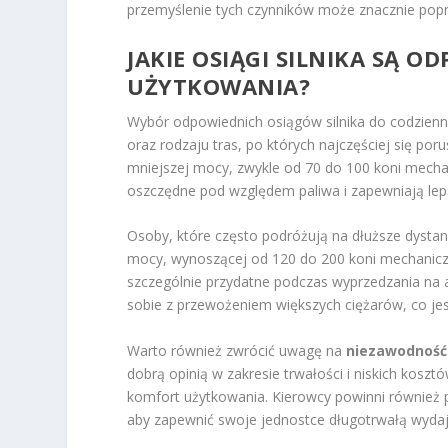
przemyślenie tych czynników może znacznie popra
JAKIE OSIĄGI SILNIKA SĄ 
UŻYTKOWANIA?
Wybór odpowiednich osiągów silnika do codzienn
oraz rodzaju tras, po których najczęściej się por
mniejszej mocy, zwykle od 70 do 100 koni mechan
oszczędne pod względem paliwa i zapewniają lep
Osoby, które często podróżują na dłuższe dystans
mocy, wynoszącej od 120 do 200 koni mechaniczny
szczególnie przydatne podczas wyprzedzania na a
sobie z przewożeniem większych ciężarów, co jes
Warto również zwrócić uwagę na
niezawodność 
dobrą opinią w zakresie trwałości i niskich kos
komfort użytkowania. Kierowcy powinni również 
aby zapewnić swoje jednostce długotrwałą wyda