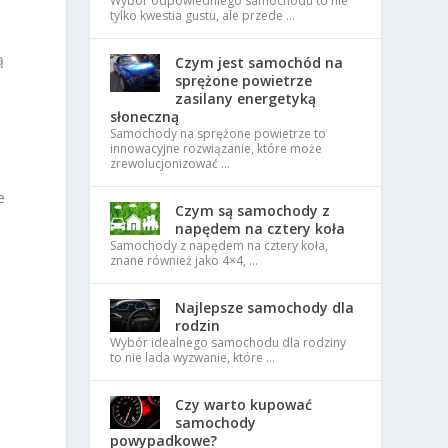
Wybór odpowiedniego samochodu to nie
tylko kwestia gustu, ale przede …
ą
Czym jest samochód na
sprężone powietrze
zasilany energetyką
słoneczną
Samochody na sprężone powietrze to
innowacyjne rozwiązanie, które może
zrewolucjonizować …
e
Czym są samochody z
napędem na cztery koła
Samochody z napędem na cztery koła,
znane również jako 4×4, …
Najlepsze samochody dla
rodzin
Wybór idealnego samochodu dla rodziny
to nie lada wyzwanie, które …
Czy warto kupować
samochody
powypadkowe?