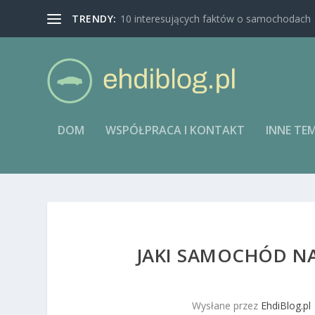
TRENDY:
10 interesujących faktów o samochodach
DOM
WSPÓŁPRACA I KONTAKT
INNE TE
JAKI SAMOCHÓD NAJ
Wysłane przez
EhdiBlog.pl