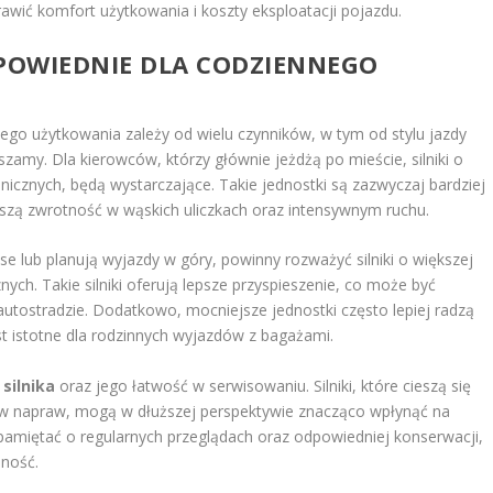
wić komfort użytkowania i koszty eksploatacji pojazdu.
ODPOWIEDNIE DLA CODZIENNEGO
ego użytkowania zależy od wielu czynników, w tym od stylu jazdy
uszamy. Dla kierowców, którzy głównie jeżdżą po mieście, silniki o
icznych, będą wystarczające. Takie jednostki są zazwyczaj bardziej
szą zwrotność w wąskich uliczkach oraz intensywnym ruchu.
e lub planują wyjazdy w góry, powinny rozważyć silniki o większej
ch. Takie silniki oferują lepsze przyspieszenie, co może być
utostradzie. Dodatkowo, mocniejsze jednostki często lepiej radzą
t istotne dla rodzinnych wyjazdów z bagażami.
silnika
oraz jego łatwość w serwisowaniu. Silniki, które cieszą się
ztów napraw, mogą w dłuższej perspektywie znacząco wpłynąć na
pamiętać o regularnych przeglądach oraz odpowiedniej konserwacji,
jność.