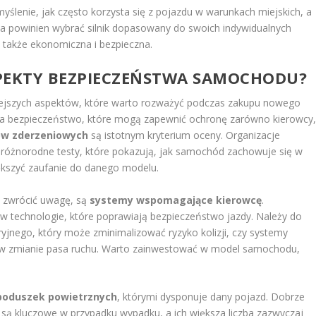
ślenie, jak często korzysta się z pojazdu w warunkach miejskich, a
wca powinien wybrać silnik dopasowany do swoich indywidualnych
e także ekonomiczna i bezpieczna.
ASPEKTY BEZPIECZEŃSTWA SAMOCHODU?
ejszych aspektów, które warto rozważyć podczas zakupu nowego
 na bezpieczeństwo, które mogą zapewnić ochronę zarówno kierowcy
ów zderzeniowych
są istotnym kryterium oceny. Organizacje
różnorodne testy, które pokazują, jak samochód zachowuje się w
ększyć zaufanie do danego modelu.
 zwrócić uwagę, są
systemy wspomagające kierowcę
.
technologie, które poprawiają bezpieczeństwo jazdy. Należy do
jnego, który może zminimalizować ryzyko kolizji, czy systemy
w zmianie pasa ruchu. Warto zainwestować w model samochodu,
poduszek powietrznych
, którymi dysponuje dany pojazd. Dobrze
ą kluczowe w przypadku wypadku, a ich większa liczba zazwyczaj