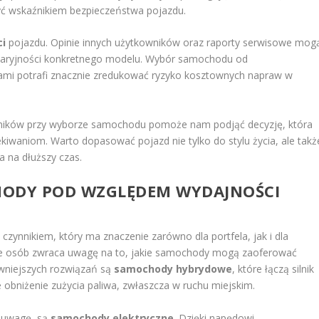
ć wskaźnikiem bezpieczeństwa pojazdu.
ci
pojazdu. Opinie innych użytkowników oraz raporty serwisowe mog
awaryjności konkretnego modelu. Wybór samochodu od
mi potrafi znacznie zredukować ryzyko kosztownych napraw w
ników przy wyborze samochodu pomoże nam podjąć decyzję, która
waniom. Warto dopasować pojazd nie tylko do stylu życia, ale takż
a na dłuższy czas.
CHODY POD WZGLĘDEM WYDAJNOŚCI
ynnikiem, który ma znaczenie zarówno dla portfela, jak i dla
ele osób zwraca uwagę na to, jakie samochody mogą zaoferować
tywniejszych rozwiązań są
samochody hybrydowe
, które łączą silnik
 obniżenie zużycia paliwa, zwłaszcza w ruchu miejskim.
ą uwagę, są
samochody elektryczne
. Dzięki napędowi