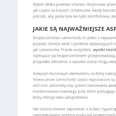
Wybór silnika powinien również obejmować przemy
jak często na trasach. Ostatecznie, każdy kiero
potrzeb, aby jazda była nie tylko komfortowa, al
JAKIE SĄ NAJWAŻNIEJSZE 
Bezpieczeństwo samochodu to jeden z najważni
pojazdu. Istnieje wiele czynników wpływających
jak i pasażerów. Przede wszystkim,
wyniki test
zajmujące się bezpieczeństwem przeprowadzają 
przypadku zderzenia, a wysokie oceny mogą zwi
Kolejnym kluczowym elementem, na który należy
Nowoczesne samochody często wyposażone są w 
nich m.in. automatyczny system hamowania awary
monitorowania martwego pola, które pomagają 
który oferuje takie udogodnienia.
Nie można również zapominać o liczbie i typach
zaprojektowane systemy poduszek powietrznych s