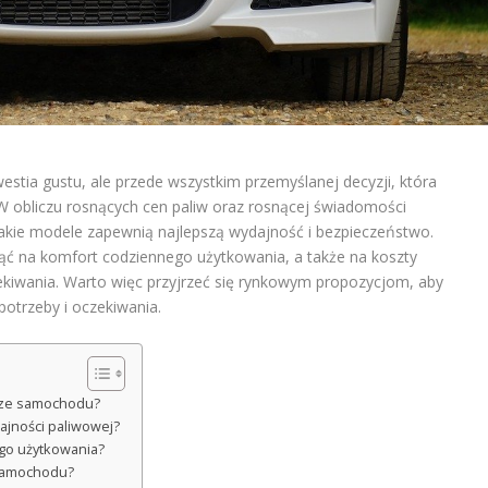
tia gustu, ale przede wszystkim przemyślanej decyzji, która
W obliczu rosnących cen paliw oraz rosnącej świadomości
 jakie modele zapewnią najlepszą wydajność i bezpieczeństwo.
ąć na komfort codziennego użytkowania, a także na koszty
zekiwania. Warto więc przyjrzeć się rynkowym propozycjom, aby
potrzeby i oczekiwania.
orze samochodu?
jności paliwowej?
ego użytkowania?
 samochodu?