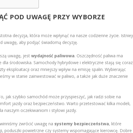
ZIĄĆ POD UWAGĘ PRZY WYBORZE
otna decyzja, która może wpłynąć na nasze codzienne życie. Istniej
pod uwagę, aby podjąć świadomą decyzję.
aszą uwagę, jest
wydajność paliwowa
. Oszczędność paliwa ma
że dla środowiska. Samochody hybrydowe i elektryczne stają się coraz
zty eksploatacji oraz mniejszy wpływ na emisję spalin. Wybierając
teśmy w stanie zainwestować w paliwo, a także jak duże znaczenie
To, jak szybko samochód może przyspieszyć, jak radzi sobie na
fort jazdy oraz bezpieczeństwo. Warto przetestować kilka modeli,
ada naszym oczekiwaniom i stylowi jazdy.
owinniśmy zwrócić uwagę na
systemy bezpieczeństwa
, które
akcji, poduszki powietrzne czy systemy wspomagające kierowcę. Dobre