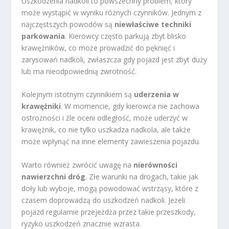
Uszkodzenia nadkoli to powszechny problem, który
może wystąpić w wyniku różnych czynników. Jednym z
najczęstszych powodów są
niewłaściwe techniki
parkowania
. Kierowcy często parkują zbyt blisko
krawężników, co może prowadzić do pęknięć i
zarysowań nadkoli, zwłaszcza gdy pojazd jest zbyt duży
lub ma nieodpowiednią zwrotność.
Kolejnym istotnym czynnikiem są
uderzenia w
krawężniki
. W momencie, gdy kierowca nie zachowa
ostrożności i źle oceni odległość, może uderzyć w
krawężnik, co nie tylko uszkadza nadkola, ale także
może wpłynąć na inne elementy zawieszenia pojazdu.
Warto również zwrócić uwagę na
nierówności
nawierzchni dróg
. Złe warunki na drogach, takie jak
doły lub wyboje, mogą powodować wstrząsy, które z
czasem doprowadzą do uszkodzeń nadkoli. Jeżeli
pojazd regularnie przejeżdża przez takie przeszkody,
ryzyko uszkodzeń znacznie wzrasta.