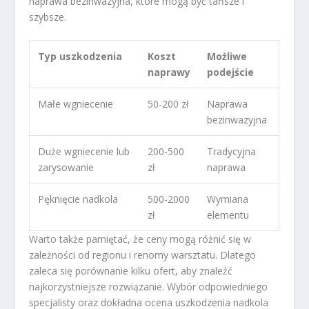
naprawa bezinwazyjna, które mogą być tańsze i
szybsze.
Typ uszkodzenia
Koszt
Możliwe
naprawy
podejście
Małe wgniecenie
50-200 zł
Naprawa
bezinwazyjna
Duże wgniecenie lub
200-500
Tradycyjna
zarysowanie
zł
naprawa
Pęknięcie nadkola
500-2000
Wymiana
zł
elementu
Warto także pamiętać, że ceny mogą różnić się w
zależności od regionu i renomy warsztatu. Dlatego
zaleca się porównanie kilku ofert, aby znaleźć
najkorzystniejsze rozwiązanie. Wybór odpowiedniego
specjalisty oraz dokładna ocena uszkodzenia nadkola