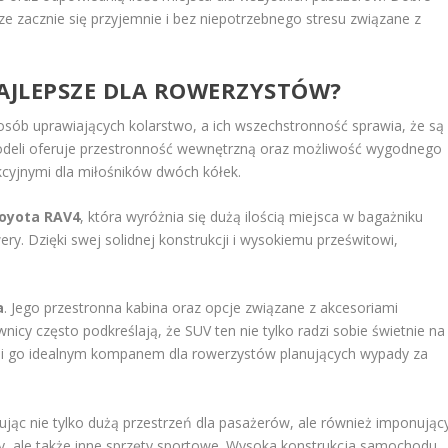
ze zacznie się przyjemnie i bez niepotrzebnego stresu związane z
NAJLEPSZE DLA ROWERZYSTÓW?
osób uprawiających kolarstwo, a ich wszechstronność sprawia, że są
deli oferuje przestronność wewnętrzną oraz możliwość wygodnego
kcyjnymi dla miłośników dwóch kółek.
oyota RAV4
, która wyróżnia się dużą ilością miejsca w bagażniku
. Dzięki swej solidnej konstrukcji i wysokiemu prześwitowi,
a
. Jego przestronna kabina oraz opcje związane z akcesoriami
cy często podkreślają, że SUV ten nie tylko radzi sobie świetnie na
zyni go idealnym kompanem dla rowerzystów planujących wypady za
jąc nie tylko dużą przestrzeń dla pasażerów, ale również imponując
ry, ale także inne sprzęty sportowe. Wysoka konstrukcja samochodu