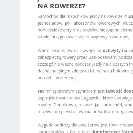
NA ROWERZE?
Samochód dla miłośników jazdy na rowerze musi 
jednośladów, jak i akcesoriów rowerowych. Klu
pomieścić rowery oraz wszelkie niezbędne element
łatwiej przygotować się do wyprawy rowerowej.
Warto również zwrócić uwagę na
uchwyty na r
zabezpieczą rowery przed uszkodzeniami podczas 
szczególnie ważne podczas jazdy na dłuższych tr
dachu, na tylnym zderzaku lub na haku holownic
potrzeb i preferencji.
Nie mniej istotnym czynnikiem jest
łatwość dos
zaprojektowane drzwi bagażnika, które ułatwiają
rowery. Dodatkowo, rozważając samochód, warto 
możliwe do przystosowania półki, które mogą zwi
Wygoda podróży dla pasażerów jest równie ważna
samochodów, które oferują
komfortowe fotel