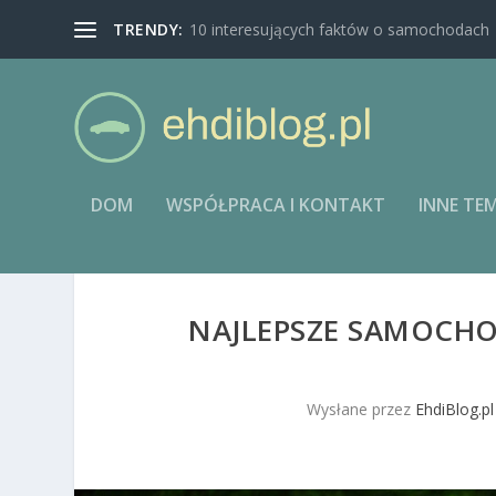
TRENDY:
10 interesujących faktów o samochodach
DOM
WSPÓŁPRACA I KONTAKT
INNE TE
NAJLEPSZE SAMOCHO
Wysłane przez
EhdiBlog.pl