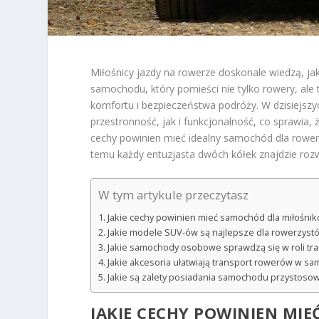
Miłośnicy jazdy na rowerze doskonale wiedzą, j
samochodu, który pomieści nie tylko rowery, ale
komfortu i bezpieczeństwa podróży. W dzisiejsz
przestronność, jak i funkcjonalność, co sprawia, 
cechy powinien mieć idealny samochód dla rowerzy
temu każdy entuzjasta dwóch kółek znajdzie rozw
W tym artykule przeczytasz
Jakie cechy powinien mieć samochód dla miłośni
Jakie modele SUV-ów są najlepsze dla rowerzyst
Jakie samochody osobowe sprawdzą się w roli tr
Jakie akcesoria ułatwiają transport rowerów w s
Jakie są zalety posiadania samochodu przysto
JAKIE CECHY POWINIEN MI