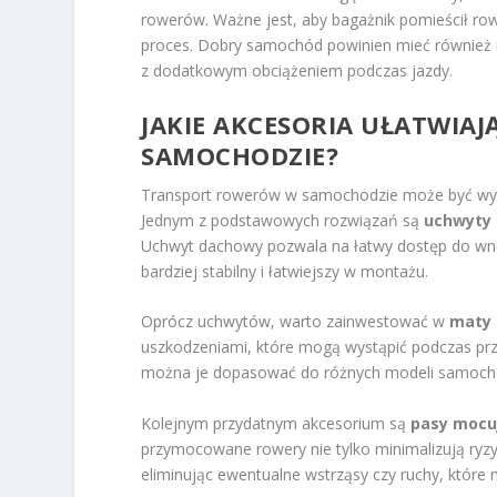
rowerów. Ważne jest, aby bagażnik pomieścił row
proces. Dobry samochód powinien mieć również m
z dodatkowym obciążeniem podczas jazdy.
JAKIE AKCESORIA UŁATWIA
SAMOCHODZIE?
Transport rowerów w samochodzie może być wygod
Jednym z podstawowych rozwiązań są
uchwyty 
Uchwyt dachowy pozwala na łatwy dostęp do wnę
bardziej stabilny i łatwiejszy w montażu.
Oprócz uchwytów, warto zainwestować w
maty 
uszkodzeniami, które mogą wystąpić podczas pr
można je dopasować do różnych modeli samoc
Kolejnym przydatnym akcesorium są
pasy mocu
przymocowane rowery nie tylko minimalizują ryz
eliminując ewentualne wstrząsy czy ruchy, któ