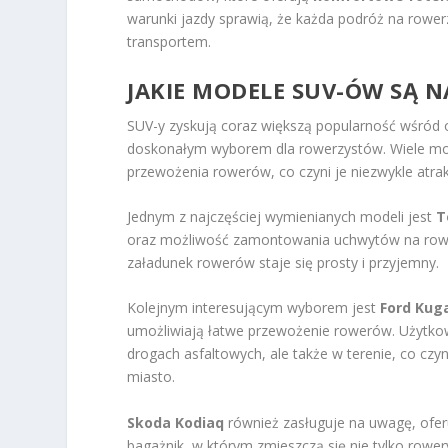
warunki jazdy sprawią, że każda podróż na rower
transportem.
JAKIE MODELE SUV-ÓW SĄ 
SUV-y zyskują coraz większą popularność wśród 
doskonałym wyborem dla rowerzystów. Wiele mo
przewożenia rowerów, co czyni je niezwykle atra
Jednym z najczęściej wymienianych modeli jest
T
oraz możliwość zamontowania uchwytów na rowery
załadunek rowerów staje się prosty i przyjemny.
Kolejnym interesującym wyborem jest
Ford Kug
umożliwiają łatwe przewożenie rowerów. Użytkowni
drogach asfaltowych, ale także w terenie, co c
miasto.
Skoda Kodiaq
również zasługuje na uwagę, oferu
bagażnik, w którym zmieszczą się nie tylko rowe