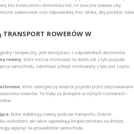
ery bez konieczności demontażu kół, co znacznie ułatwia cały
ocne zawieszenie oraz odpowiednią moc silnika, aby poradzić sobi
JĄ TRANSPORT ROWERÓW W
ny i bezpieczny, jeśli skorzystasz z odpowiednich akcesoriów.
na rowery
, które można montować na dachu lub z tyłu pojazdu.
trza samochodu, natomiast uchwyt montowany z tyłu jest często
ochronne
, które zabezpieczą wnętrze pojazdu przed zarysowaniami 
zewożenia rowerów. Te maty są dostępne w różnych rozmiarach i
hodów.
jące
, które stabilizują rowery podczas transportu. Dobrze
yko uszkodzeń, ale także zapewniają bezpieczeństwo na drodze,
re mogą wpłynąć na prowadzenie samochodu.