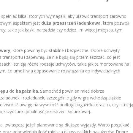
spełniać kilka istotnych wymagań, aby ułatwić transport zarówno
czowym aspektem jest
duża przestrzeń ładunkowa
, która pozwoli
y, takie jak kaski, narzędzia czy odzież. Im więcej miejsca, tym
owery
, które powinny być stabilne i bezpieczne. Dobre uchwyty
transportu i zapewnią, że nie będą się przemieszczać, co jest
asach. Istnieją różne rodzaje uchwytów, takie jak te montowane na
zym, co umożliwia dopasowanie rozwiązania do indywidualnych
tępu do bagażnika
. Samochód powinien mieć dobrze
 załadunek i rozładunek, szczególnie gdy w grę wchodzą ciężkie
zwrócić uwagę na wysokość podłogi bagażnika oraz to, czy istniej
ększyć funkcjonalność przestrzeni ładunkowej.
, zwłaszcza jeżeli planowane są dłuższe wyjazdy. Warto poszukać
e
oraz odpowiednią ilość miejsca dla wszystkich pasażerów. Dobre