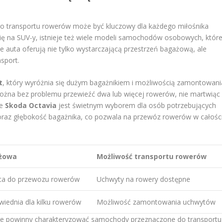
transportu rowerów może być kluczowy dla każdego miłośnika
ię na SUV-y, istnieje też wiele modeli samochodów osobowych, któr
 auta oferują nie tylko wystarczającą przestrzeń bagażową, ale
sport.
t
, który wyróżnia się dużym bagażnikiem i możliwością zamontowani
 można bez problemu przewieźć dwa lub więcej rowerów, nie martwiąc
ie
Skoda Octavia
jest świetnym wyborem dla osób potrzebujących
oraz głębokość bagażnika, co pozwala na przewóz rowerów w całości
ażowa
Możliwość transportu rowerów
ąca do przewozu rowerów
Uchwyty na rowery dostępne
wiednia dla kilku rowerów
Możliwość zamontowania uchwytów
óre powinny charakteryzować samochody przeznaczone do transportu