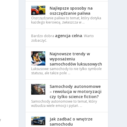
Najlepsze sposoby na
oszczędzanie paliwa
Oszczędzanie paliwa to temat, który dotyka
każdego kierowcę, zwłaszcza w …
agencja celna
Bardzo dobra
. Warto
zobaczyć.
Najnowsze trendy w
wyposażeniu
samochodów luksusowych
Luksusowe samochody to nie tylko symbole
statusu, ale także pole …
Samochody autonomowe
– rewolucja w motoryzacji
czy tylko science fiction?
Samochody autonomowe to temat, który
wzbudza wiele emocji i pytań. …
Jak zadbać o wnętrze
y
samochodu