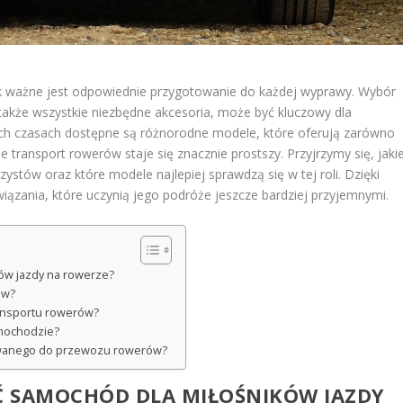
ak ważne jest odpowiednie przygotowanie do każdej wyprawy. Wybór
 także wszystkie niezbędne akcesoria, może być kluczowy dla
ych czasach dostępne są różnorodne modele, które oferują zarówno
że transport rowerów staje się znacznie prostszy. Przyjrzymy się, jaki
stów oraz które modele najlepiej sprawdzą się w tej roli. Dzięki
iązania, które uczynią jego podróże jeszcze bardziej przyjemnymi.
ków jazdy na rowerze?
ów?
ansportu rowerów?
amochodzie?
sowanego do przewozu rowerów?
EĆ SAMOCHÓD DLA MIŁOŚNIKÓW JAZDY