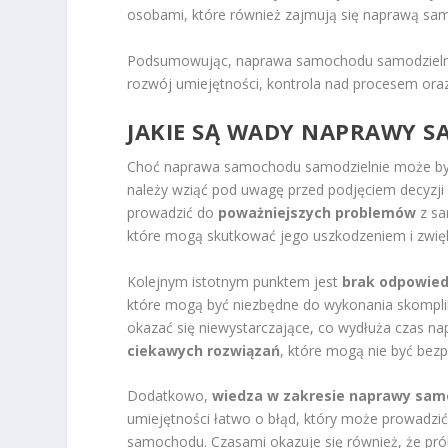
osobami, które również zajmują się naprawą sa
Podsumowując, naprawa samochodu samodzielnie n
rozwój umiejętności, kontrola nad procesem oraz
JAKIE SĄ WADY NAPRAWY 
Choć naprawa samochodu samodzielnie może być 
należy wziąć pod uwagę przed podjęciem decyzji 
prowadzić do
poważniejszych problemów
z sa
które mogą skutkować jego uszkodzeniem i zwi
Kolejnym istotnym punktem jest
brak odpowied
które mogą być niezbędne do wykonania skomp
okazać się niewystarczające, co wydłuża czas 
ciekawych rozwiązań
, które mogą nie być bezp
Dodatkowo,
wiedza w zakresie naprawy sa
umiejętności łatwo o błąd, który może prowadzić
samochodu. Czasami okazuje się również, że prób