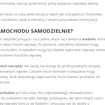
mochodów, tworzy społeczność pełną wsparcia i wymiany wiedzy.
iesie za sobą wiele korzyści, takich jak oszczędności finansowe,
 możliwość nauki w interakcji z innymi pasjonatami motoryzacji.
SAMOCHODU SAMODZIELNIE?
satysfakcjonująca i oszczędna, wiąże się z wieloma
wadami
, któr
o takiej formie naprawy. Po pierwsze, nietrafione działania mogą
mochodem. Przykładem mogą być błędnie wykonane naprawy silnika
ększeniem kosztów naprawy.
nich narzędzi
. Nie każdy ma dostęp do profesjonalnych narzędzi,
likowanych napraw. Czasami nasze domowe rozwiązania mogą
naprawy. Brak właściwego wyposażenia może również prowadzić do
ieczne.
mochodów
jest kluczowa. Bez odpowiedniego doświadczenia i
 do uszkodzeń nie tylko danego podzespołu, ale także innych części
a naprawy kończy się fiaskiem i zmuszają nas do wizyty u