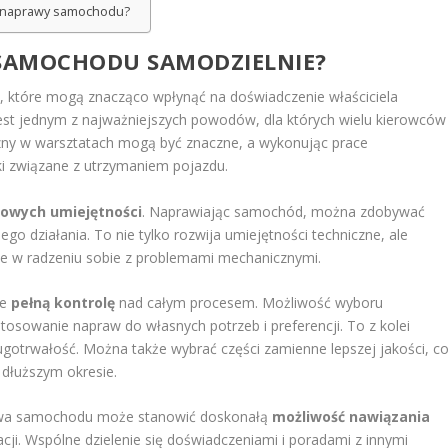
ej naprawy samochodu?
 SAMOCHODU SAMODZIELNIE?
 które mogą znacząco wpłynąć na doświadczenie właściciela
est jednym z najważniejszych powodów, dla których wielu kierowców
izny w warsztatach mogą być znaczne, a wykonując prace
i związane z utrzymaniem pojazdu.
nowych umiejętności
. Naprawiając samochód, można zdobywać
go działania. To nie tylko rozwija umiejętności techniczne, ale
ebie w radzeniu sobie z problemami mechanicznymi.
że
pełną kontrolę
nad całym procesem. Możliwość wyboru
tosowanie napraw do własnych potrzeb i preferencji. To z kolei
gotrwałość. Można także wybrać części zamienne lepszej jakości, c
 dłuższym okresie.
rawa samochodu może stanowić doskonałą
możliwość nawiązania
ji. Wspólne dzielenie się doświadczeniami i poradami z innymi