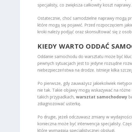
specjalisty, co zwiększa całkowity koszt naprawy.
Ostatecznie, choć samodzielne naprawy mogą pr
które mogą się pojawić. Przed rozpoczęciem jaki
kroki należy podjąć oraz skonsultować się z osob
KIEDY WARTO ODDAĆ SAMO
Oddanie samochodu do warsztatu może być klu
pewnych sytuacjach jest to jedyne rozsądne rozw
niebezpieczeństwa na drodze. Istnieje kilka szcze
Po pierwsze, gdy zauważysz jakiekolwiek nietypowe
nie tak. Takie objawy mogą wskazywać na różne u
takich przypadkach,
warsztat samochodowy
bę
zdiagnozować usterkę.
Po drugie, jeżeli odczuwasz zmiany w wydajnośc
konieczna może być interwencja specjalisty. Cz
które wymagają specjalistycznej obsługi.