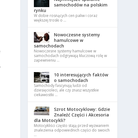
samochodów na polskim
rynku
W dobie rosnących cen paliw i coraz
większej troski o …
Nowoczesne systemy
hamulcowe w
samochodach
e
Nowoczesne systemy hamulcowe w
samochodach odgrywają kluczową rolę w
zapewnieniu …
,
10 interesujących faktów
o samochodach
Samochody fascynują ludzi od
dziesięcioleci, ale czy znasz wszystkie
ciekawostki …
Szrot Motocyklowy: Gdzie
Znaleźć Części i Akcesoria
dla Motocykli?
Motocykliści często stają przed wyzwaniem
znalezienia odpowiednich części do swoich
…