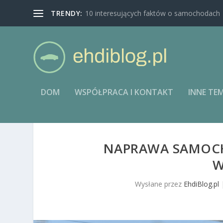
TRENDY:
10 interesujących faktów o samochodach
DOM
WSPÓŁPRACA I KONTAKT
INNE TE
NAPRAWA SAMOCH
W
Wysłane przez
EhdiBlog.pl