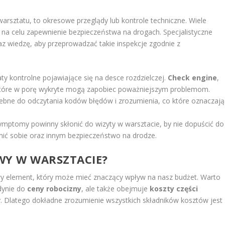
warsztatu, to okresowe przeglądy lub kontrole techniczne. Wiele
 na celu zapewnienie bezpieczeństwa na drogach. Specjalistyczne
z wiedzę, aby przeprowadzać takie inspekcje zgodnie z
y kontrolne pojawiające się na desce rozdzielczej.
Check engine
,
które w porę wykryte mogą zapobiec poważniejszym problemom.
ebne do odczytania kodów błędów i zrozumienia, co które oznaczają
ymptomy powinny skłonić do wizyty w warsztacie, by nie dopuścić do
nić sobie oraz innym bezpieczeństwo na drodze.
WY W WARSZTACIE?
y element, który może mieć znaczący wpływ na nasz budżet. Warto
edynie do
ceny robocizny
, ale także obejmuje
koszty części
. Dlatego dokładne zrozumienie wszystkich składników kosztów jest