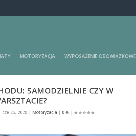
MATY
MOTORYZACJA
WYPOSAŻENIE OBOWIĄZKOWE, 
ODU: SAMODZIELNIE CZY W
ARSZTACIE?
|
cze 25, 2020
|
Motoryzacja
|
0
|