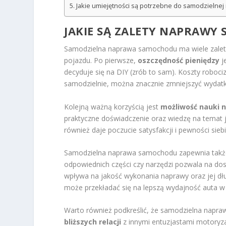
Jakie umiejętności są potrzebne do samodzieln
JAKIE SĄ ZALETY NAPRAWY
Samodzielna naprawa samochodu ma wiele zalet,
pojazdu. Po pierwsze,
oszczędność pieniędzy
j
decyduje się na DIY (zrób to sam). Koszty roboc
samodzielnie, można znacznie zmniejszyć wydatk
Kolejną ważną korzyścią jest
możliwość nauki 
praktyczne doświadczenie oraz wiedzę na temat je
również daje poczucie satysfakcji i pewności si
Samodzielna naprawa samochodu zapewnia tak
odpowiednich części czy narzędzi pozwala na dos
wpływa na jakość wykonania naprawy oraz jej dłu
może przekładać się na lepszą wydajność auta w
Warto również podkreślić, że samodzielna nap
bliższych relacji
z innymi entuzjastami motoryzac