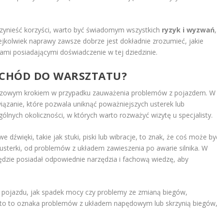
zynieść korzyści, warto być świadomym wszystkich
ryzyk i wyzwań
,
ejkolwiek naprawy zawsze dobrze jest dokładnie zrozumieć, jakie
ami posiadającymi doświadczenie w tej dziedzinie.
CHÓD DO WARSZTATU?
czowym krokiem w przypadku zauważenia problemów z pojazdem. W
iązanie, które pozwala uniknąć poważniejszych usterek lub
gólnych okoliczności, w których warto rozważyć wizytę u specjalisty.
 dźwięki, takie jak stuki, piski lub wibracje, to znak, że coś może by
sterki, od problemów z układem zawieszenia po awarie silnika. W
dzie posiadał odpowiednie narzędzia i fachową wiedzę, aby
i pojazdu, jak spadek mocy czy problemy ze zmianą biegów,
ęsto to oznaka problemów z układem napędowym lub skrzynią biegów