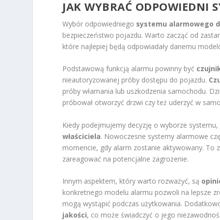
JAK WYBRAĆ ODPOWIEDNI 
Wybór odpowiedniego
systemu alarmowego 
bezpieczeństwo pojazdu. Warto zacząć od zasta
które najlepiej będą odpowiadały danemu modelo
Podstawową funkcją alarmu powinny być
czujni
nieautoryzowanej próby dostępu do pojazdu.
Cz
próby włamania lub uszkodzenia samochodu. Dzi
próbował otworzyć drzwi czy też uderzyć w sam
Kiedy podejmujemy decyzję o wyborze systemu,
właściciela
. Nowoczesne systemy alarmowe czę
momencie, gdy alarm zostanie aktywowany. To 
zareagować na potencjalne zagrożenie.
Innym aspektem, który warto rozważyć, są
opin
konkretnego modelu alarmu pozwoli na lepsze zr
mogą wystąpić podczas użytkowania. Dodatkowo
jakości
, co może świadczyć o jego niezawodności