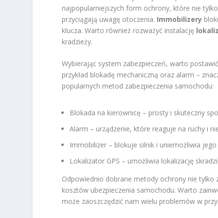
najpopularniejszych form ochrony, które nie tylk
przyciągają uwagę otoczenia.
Immobilizery
blok
klucza. Warto również rozważyć instalację
lokali
kradzieży.
Wybierając system zabezpieczeń, warto postawić
przykład blokadę mechaniczną oraz alarm – znac
popularnych metod zabezpieczenia samochodu:
Blokada na kierownicę – prosty i skuteczny sp
Alarm – urządzenie, które reaguje na ruchy i 
Immobilizer – blokuje silnik i uniemożliwia jeg
Lokalizator GPS – umożliwia lokalizację skrad
Odpowiednio dobrane metody ochrony nie tylko z
kosztów ubezpieczenia samochodu. Warto zainwes
może zaoszczędzić nam wielu problemów w przys