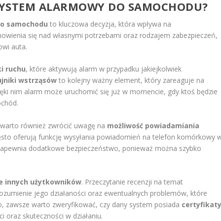
SYSTEM ALARMOWY DO SAMOCHODU?
do samochodu
to kluczowa decyzja, która wpływa na
nowienia się nad własnymi potrzebami oraz rodzajem zabezpieczeń,
wi auta.
ki ruchu
, które aktywują alarm w przypadku jakiejkolwiek
ujniki wstrząsów
to kolejny ważny element, który zareaguje na
ęki nim alarm może uruchomić się już w momencie, gdy ktoś będzie
ochód.
 warto również zwrócić uwagę na
możliwość powiadamiania
sto oferują funkcję wysyłania powiadomień na telefon komórkowy 
zapewnia dodatkowe bezpieczeństwo, ponieważ można szybko
ie innych użytkowników
. Przeczytanie recenzji na temat
ozumienie jego działaności oraz ewentualnych problemów, które
, zawsze warto zweryfikować, czy dany system posiada
certyfikat
 oraz skuteczności w działaniu.