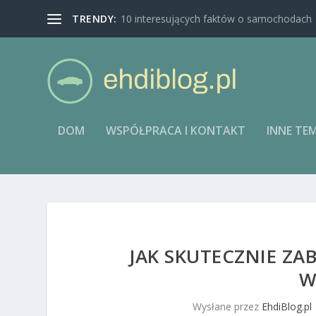
TRENDY:
10 interesujących faktów o samochodach
DOM
WSPÓŁPRACA I KONTAKT
INNE TE
JAK SKUTECZNIE ZA
W
Wysłane przez
EhdiBlog.pl