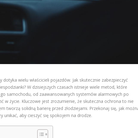
dotyka wielu właścicieli pojazdów. Jak skutecznie zabezpieczyć
espodzianki? W dzisiejszych czasach istnieje wiele metod, które
zego samochodu, od zaawansowanych systemów alarmowych po
ć w życie. Kluczowe jest zrozumienie, że skuteczna ochrona to nie
zem tworzą solidną barierę przed złodziejami. Przekonaj się, jak możn
eży unikać, aby cieszyć się spokojem na drodze.