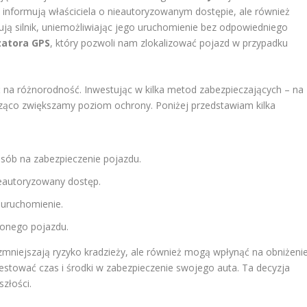
o informują właściciela o nieautoryzowanym dostępie, ale również
ują silnik, uniemożliwiając jego uruchomienie bez odpowiedniego
zatora GPS
, który pozwoli nam zlokalizować pojazd w przypadku
 na różnorodność. Inwestując w kilka metod zabezpieczających – na
ząco zwiększamy poziom ochrony. Poniżej przedstawiam kilka
osób na zabezpieczenie pojazdu.
nieautoryzowany dostęp.
o uruchomienie.
zionego pojazdu.
mniejszają ryzyko kradzieży, ale również mogą wpłynąć na obniżeni
tować czas i środki w zabezpieczenie swojego auta. Ta decyzja
złości.