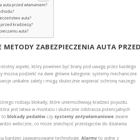
ia auta przed włamaniem?
ochodu?
ieczeństwo auta?
przed kradzieżą?
pieczaniu auta?
ZE METODY ZABEZPIECZENIA AUTA PRZE
stotny aspekt, który powinien być brany pod uwagę przez każdego
y można podzielić na dwie główne kategorie: systemy mechaniczne
swoje unikalne zalety i mogą skutecznie wspierać ochronę naszego
nego rodzaju blokady, które uniemożliwiają kradzież pojazdu.
 która jest łatwa w montażu i skutecznie odstrasza potencjalnych
h to
blokady pedałów
czy
systemy antywłamaniowe
zwane
bardzo widoczne, co może zniechęcić przestępców do działania.
rują bardziej zaawansowane technologie.
Alarmy
to jedne z