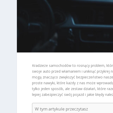
Kradzieże samochodów to rosnący problem, który 
swoje auto przed włamaniem i uniknąć przykrej ni
mogą znacząco zwiększyć bezpieczeństwo nas
proste nawyki, które każdy z nas może wprowadzi
tylko jeden sposób, ale zestaw działań, które ra
lepiej zabezpieczyć swój pojazd i jakie błędy nal
W tym artykule przeczytasz