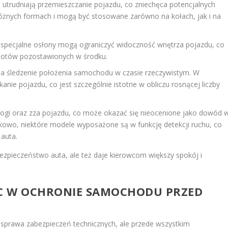
 utrudniają przemieszczanie pojazdu, co zniechęca potencjalnych
 różnych formach i mogą być stosowane zarówno na kołach, jak i na
b specjalne osłony mogą ograniczyć widoczność wnętrza pojazdu, co
iotów pozostawionych w środku.
na śledzenie położenia samochodu w czasie rzeczywistym. W
anie pojazdu, co jest szczególnie istotne w obliczu rosnącej liczby
ogi oraz zza pojazdu, co może okazać się nieocenione jako dowód 
tkowo, niektóre modele wyposażone są w funkcję detekcji ruchu, co
 auta.
bezpieczeństwo auta, ale też daje kierowcom większy spokój i
C W OCHRONIE SAMOCHODU PRZED
 sprawa zabezpieczeń technicznych, ale przede wszystkim