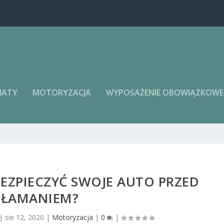
MATY
MOTORYZACJA
WYPOSAŻENIE OBOWIĄZKOWE, 
BEZPIECZYĆ SWOJE AUTO PRZED
ŁAMANIEM?
|
sie 12, 2020
|
Motoryzacja
|
0
|