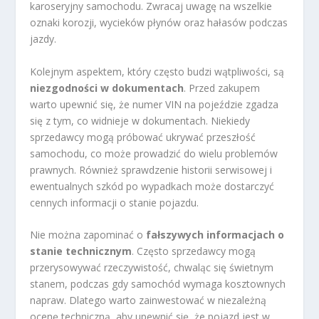
karoseryjny samochodu. Zwracaj uwagę na wszelkie
oznaki korozji, wycieków płynów oraz hałasów podczas
jazdy.
Kolejnym aspektem, który często budzi wątpliwości, są
niezgodności w dokumentach
. Przed zakupem
warto upewnić się, że numer VIN na pojeździe zgadza
się z tym, co widnieje w dokumentach. Niekiedy
sprzedawcy mogą próbować ukrywać przeszłość
samochodu, co może prowadzić do wielu problemów
prawnych. Również sprawdzenie historii serwisowej i
ewentualnych szkód po wypadkach może dostarczyć
cennych informacji o stanie pojazdu.
Nie można zapominać o
fałszywych informacjach o
stanie technicznym
. Często sprzedawcy mogą
przerysowywać rzeczywistość, chwaląc się świetnym
stanem, podczas gdy samochód wymaga kosztownych
napraw. Dlatego warto zainwestować w niezależną
ocenę techniczną, aby upewnić się, że pojazd jest w