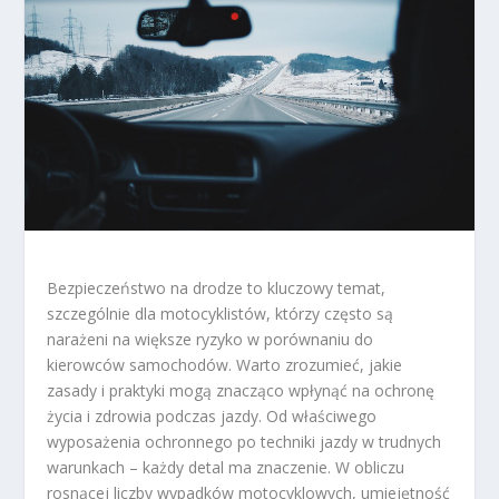
Bezpieczeństwo na drodze to kluczowy temat,
szczególnie dla motocyklistów, którzy często są
narażeni na większe ryzyko w porównaniu do
kierowców samochodów. Warto zrozumieć, jakie
zasady i praktyki mogą znacząco wpłynąć na ochronę
życia i zdrowia podczas jazdy. Od właściwego
wyposażenia ochronnego po techniki jazdy w trudnych
warunkach – każdy detal ma znaczenie. W obliczu
rosnącej liczby wypadków motocyklowych, umiejętność