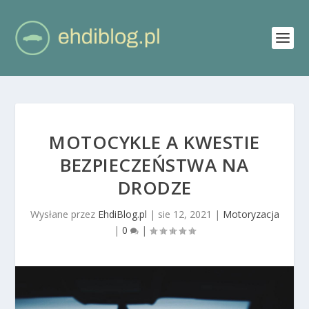
MOTOCYKLE A KWESTIE
BEZPIECZEŃSTWA NA
DRODZE
Wysłane przez
EhdiBlog.pl
|
sie 12, 2021
|
Motoryzacja
|
0
|